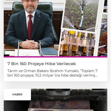
7 Bin 160 Projeye Hibe Verilecek
Tarım ve Orman Bakanı İbrahim Yumaklı, "Toplam 7
bin 160 projeye, 10,2 milyar lira hibe desteği vermiş
olacağız. Böylece, 20,5 milyar lira tutarında yatırım
imkanı sağlamış oluyoruz." ifadesini kullandı. Tarım ve
Orman Bakanı İbrahim Yumaklı, Kırsal Kalkınma
Yatırımlarını Destekleme Programı (KKYDP)
HABER
kapsamında, 2025 yılı için değerlendirme sürecinin
tamamlandığını belirterek, "Toplam 7 bin 160 projeye,
10,2 milyar lira hibe desteği vermiş olacağız. Böylece,