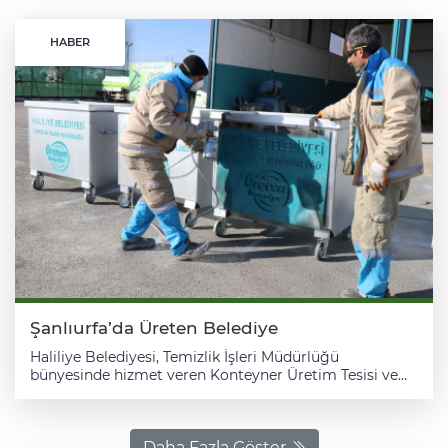
HABER
Şanlıurfa’da Üreten Belediye
Haliliye Belediyesi, Temizlik İşleri Müdürlüğü
bünyesinde hizmet veren Konteyner Üretim Tesisi ve
Gezici Atölye uygulaması ile ilçede temizlik
hizmetlerinin daha hızlı, ekonomik ve etkin şekilde
yürütülmesine katkı sağlıyor. Belediye Başkanı
Mehmet Canpolat’ın talimatlarıyla hayata geçirilen
Daha Fazla Göster