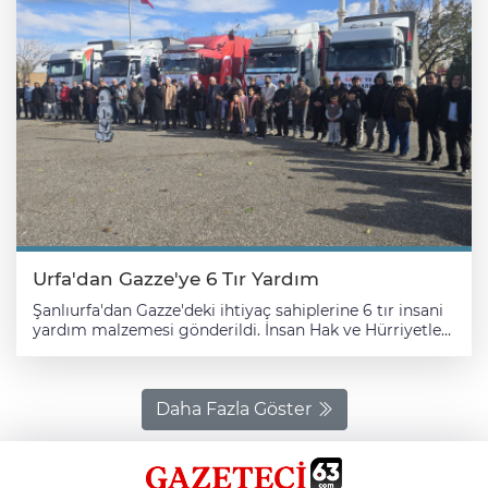
Urfa'dan Gazze'ye 6 Tır Yardım
Şanlıurfa'dan Gazze'deki ihtiyaç sahiplerine 6 tır insani
yardım malzemesi gönderildi. İnsan Hak ve Hürriyetleri
(İHH) İnsani Yardım Vakfının Şanlıurfa Şubesi
öncülüğünde başlatılan ve hayırseverlerin desteğiyle
toplanan konserve, mama, battaniye, yatak, yastık ve
yorganlardan oluşan yardımları taşıyan 6 tır için
Daha Fazla Göster
Mevlana Celalettin Rumi Cami ve Külliyesi yanında
tören düzenlendi. İHH Şanlıurfa Şube Başkanı Behçet
Atila, törende yaptığı konuşmada, son 2,5 ayda toplam
22 insani yardım tırını Gazze'ye gönderdiklerini