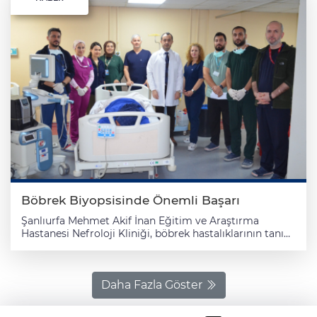
Böbrek Biyopsisinde Önemli Başarı
Şanlıurfa Mehmet Akif İnan Eğitim ve Araştırma
Hastanesi Nefroloji Kliniği, böbrek hastalıklarının tanı
ve tedavisinde kritik öneme sahip olan böbrek biyopsisi
uygulamalarında önemli bir eşiği aşarak 100. vakayı
başarıyla tamamladı. Konuya ilişkin açıklamalarda
bulunan Nefroloji Uzmanı Prof. Dr. Tuncay Şahutoğlu,
Daha Fazla Göster
böbrek biyopsisinin nefrolojik hastalıkların doğru
tanımlanması ve etkin tedavi planlaması açısından