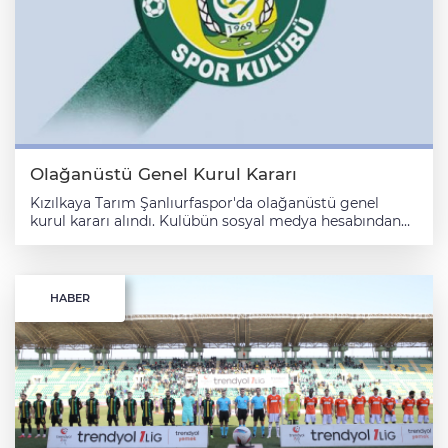
Olağanüstü Genel Kurul Kararı
Kızılkaya Tarım Şanlıurfaspor'da olağanüstü genel
kurul kararı alındı. Kulübün sosyal medya hesabından
yapılan açıklamada, kongrenin kulüp tesislerinde 31
Mart Pazartesi günü saat 12.00'de gerçekleştirileceği
duyuruldu. Söz konusu tarihte yeterli çoğunluk
sağlanamazsa genel kurulun, 7 Nisan Pazartesi günü
HABER
aynı yer ve saatte yapılacağı kaydedildi.