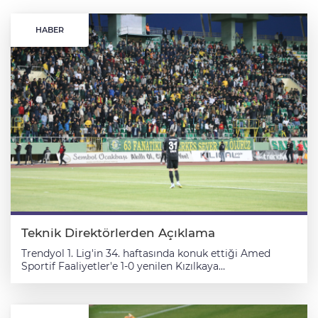
HABER
Teknik Direktörlerden Açıklama
Trendyol 1. Lig'in 34. haftasında konuk ettiği Amed
Sportif Faaliyetler'e 1-0 yenilen Kızılkaya
Tarım Şanlıurfaspor'da teknik direktör Cihat Arslan,
mağlubiyetten dolayı üzgün olduklarını söyledi. Arslan,
karşılaşmanın ardından düzenlenen basın toplantısında,
zorluk derecesi yüksek bir maç olduğunu belirterek,