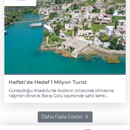
Halfeti’de Hedef 1 Milyon Turist
Güneydoğu Anadolu'da bozkırın ortasında olmasına
rağmen Birecik Baraj Gölü sayesinde sahil kenti
görünümüne sahip Şanlıurfa'nın Halfeti ilçesine, bu yıl 1
milyonun üzerinde ziyaretçi gelmesi bekleniyor. Tarihi
taş evleri ve doğal güzellikleriyle Güneydoğu
Anadolu'nun "saklı cenneti" olarak nitelendirilen ilçede
Daha Fazla Göster
turistler, özellikle bir bölümü sular altında kalan "batık
kenti" tekne turuyla geziyor. Su altında kalan caminin