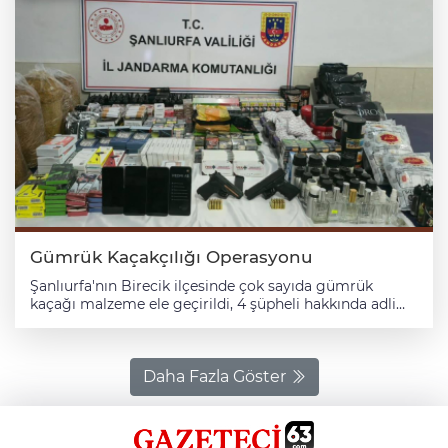
Gümrük Kaçakçılığı Operasyonu
Şanlıurfa'nın Birecik ilçesinde çok sayıda gümrük
kaçağı malzeme ele geçirildi, 4 şüpheli hakkında adli
işlem yapıldı. Valilikten yapılan açıklamaya göre, İl
Jandarma Komutanlığı ekiplerince "eşyayı gümrük
işlemlerine tabi tutmaksızın ülkeye sokmak" suçlarına
yönelik çalışma başlattı. Birecik İlçe Jandarma
Daha Fazla Göster
ekiplerinin de katılımıyla işletme ruhsatı bulunmayan
bir iş yerinde yapılan aramada, gümrük kaçağı 4
telefon, 52 kulaklık, 44 şarj aleti, 29 bin filtreli ağızlık,