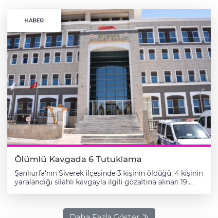
HABER
Ölümlü Kavgada 6 Tutuklama
Şanlıurfa'nın Siverek ilçesinde 3 kişinin öldüğü, 4 kişinin
yaralandığı silahlı kavgayla ilgili gözaltına alınan 19
zanlıdan 6'sı tutuklandı. Kırsal Bayırözü Mahallesi'nde
29 Ağustos'ta akraba iki grup arasında çıkan, 3 kişinin
hayatını kaybettiği, 4 kişinin yaralandığı silahlı kavgayla
ilgili Siverek Cumhuriyet Başsavcılığınca yürütülen
Daha Fazla Göster