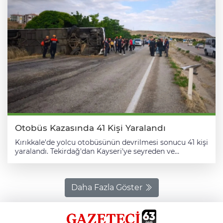
Otobüs Kazasında 41 Kişi Yaralandı
Kırıkkale'de yolcu otobüsünün devrilmesi sonucu 41 kişi
yaralandı. Tekirdağ'dan Kayseri'ye seyreden ve
şoförünün kimliği öğrenilemeyen 38 ADF 410 plakalı
yolcu otobüsü, Kaman-Ankara kara yolu Karakeçili
Devlet Hastanesi yakınında kontrolden çıkarak devrildi.
İhbar üzerine, olay yerine AFAD, itfaiye, sağlık,
Daha Fazla Göster
jandarma ve polis ekipleri sevk edildi. Kazada 3'ü ağır 41
kişi yaralandı. Yaralılar, ambulanslarla kentteki
hastanelere kaldırıldı. Kırıkkale Valisi Hüseyin Engin