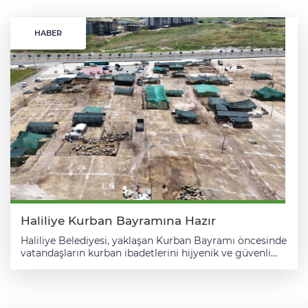
HABER
Haliliye Kurban Bayramına Hazır
Haliliye Belediyesi, yaklaşan Kurban Bayramı öncesinde
vatandaşların kurban ibadetlerini hijyenik ve güvenli
ortamlarda yerine getirebilmesi amacıyla kurban satış
ve kesim noktalarını belirledi. Kurban Bayramı
nedeniyle oluşturulan komisyonun aldığı karar
doğrultusunda ilçede kullanılacak alanlar kamuoyuyla