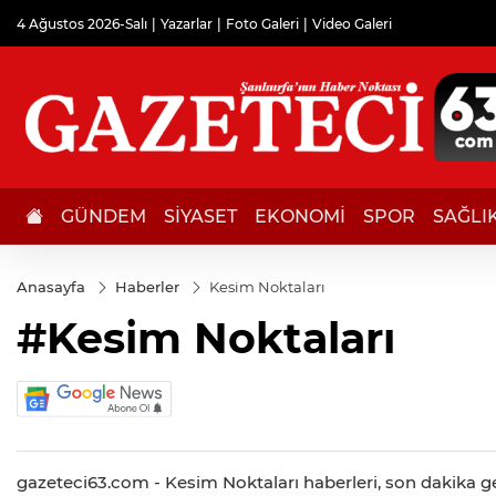
4 Ağustos 2026-Salı
Yazarlar
Foto Galeri
Video Galeri
GÜNDEM
SİYASET
EKONOMİ
SPOR
SAĞLI
Anasayfa
Haberler
Kesim Noktaları
#Kesim Noktaları
gazeteci63.com - Kesim Noktaları haberleri, son dakika gel