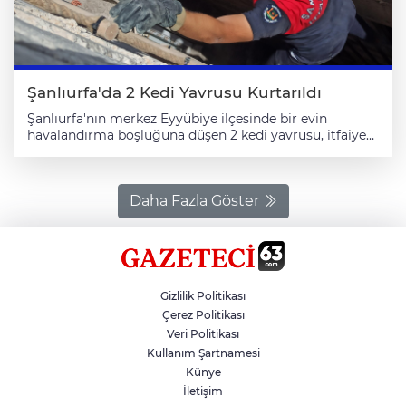
Şanlıurfa'da 2 Kedi Yavrusu Kurtarıldı
Şanlıurfa'nın merkez Eyyübiye ilçesinde bir evin
havalandırma boşluğuna düşen 2 kedi yavrusu, itfaiye
ekiplerince kurtarıldı. Muradiye Mahallesi 3384 Nolu
Sokak'ta bir evin havalandırma boşluğuna kedi
yavrularının düştüğünü görenler, durumu itfaiye
ekiplerine bildirdi. Merdiven yardımıyla havalandırma
Daha Fazla Göster
boşluğuna inen ekipler, 2 kedi yavrusunu bulundukları
yerden çıkarttı. Kedilere su veren ekipler, daha sonra
yavruları doğal yaşam alanına bıraktı.
Gizlilik Politikası
Çerez Politikası
Veri Politikası
Kullanım Şartnamesi
Künye
İletişim