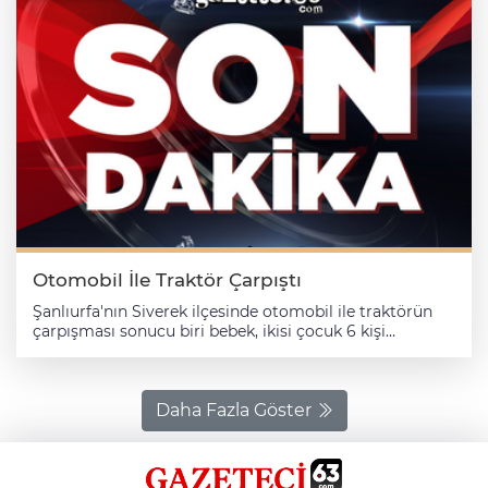
Otomobil İle Traktör Çarpıştı
Şanlıurfa'nın Siverek ilçesinde otomobil ile traktörün
çarpışması sonucu biri bebek, ikisi çocuk 6 kişi
yaralandı. Alınan bilgiye göre, Mahmut Ayatan'ın (34)
kullandığı 63 AAK 243 plakalı otomobil ile Hasan
Merter (67) idaresindeki 63 ADE 051 plakalı traktör,
Beyçeri Mahallesi'nde çarpıştı. Çevredekilerin ihbarı
Daha Fazla Göster
üzerine kaza yerine 112 Acil Sağlık ve polis ekipleri sevk
edildi. Yaralanan otomobil sürücüsü ile beraberindeki
Nuray (31), Hatice (39), Muhammed Burak (1), Ecrin (5)
ve Deniz Mirhan Ayatan (8) ambulanslarla Siverek