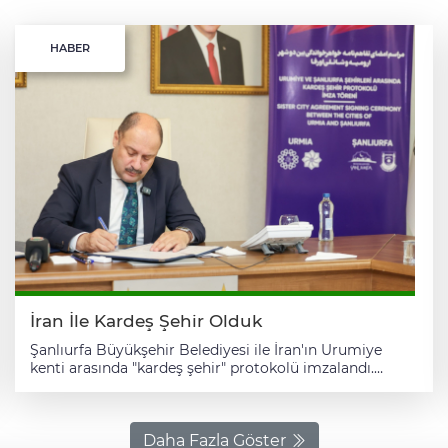
HABER
İran İle Kardeş Şehir Olduk
Şanlıurfa Büyükşehir Belediyesi ile İran'ın Urumiye
kenti arasında "kardeş şehir" protokolü imzalandı.
Belediyeden yapılan açıklamaya göre, İran'da yapılması
planlanan Şanlıurfa ile Urumiye Kardeş Şehir Protokolü
İmza Töreni, İsrail'in bölgeye yönelik saldırılarının
ardından bir süreliğine ertelendi. Protokol, Şanlıurfa
Daha Fazla Göster