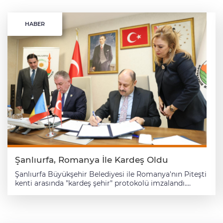
HABER
Şanlıurfa, Romanya İle Kardeş Oldu
Şanlıurfa Büyükşehir Belediyesi ile Romanya'nın Piteşti
kenti arasında "kardeş şehir" protokolü imzalandı.
Belediyeden yapılan açıklamaya göre, Şanlıurfa
Büyükşehir Belediyesi hizmet binasında
gerçekleştirilen imza törenine, Şanlıurfa Büyükşehir
Belediye Başkanı Mehmet Kasım Gülpınar ile Pitești