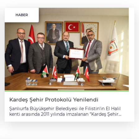
HABER
Kardeş Şehir Protokolü Yenilendi
Şanlıurfa Büyükşehir Belediyesi ile Filistin'in El Halil
kenti arasında 2011 yılında imzalanan "Kardeş Şehir
Protokolü" güncellendi. Belediyeden yapılan
açıklamaya göre, Şanlıurfa Büyükşehir Belediyesi ile El
Halil Belediyesi arasında yenilenen Kardeş Şehir
Protokolü imza töreni Büyükşehir Belediyesi Toplantı