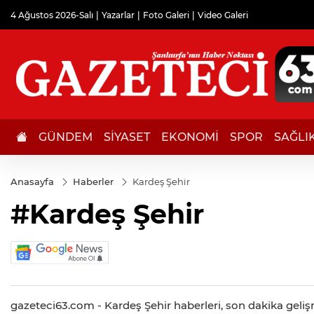
4 Ağustos 2026-Salı
Yazarlar
Foto Galeri
Video Galeri
GÜNDEM
SİYASET
EKONOMİ
SPOR
SAĞLI
Anasayfa
Haberler
Kardeş Şehir
#Kardeş Şehir
gazeteci63.com - Kardeş Şehir haberleri, son dakika gelişme