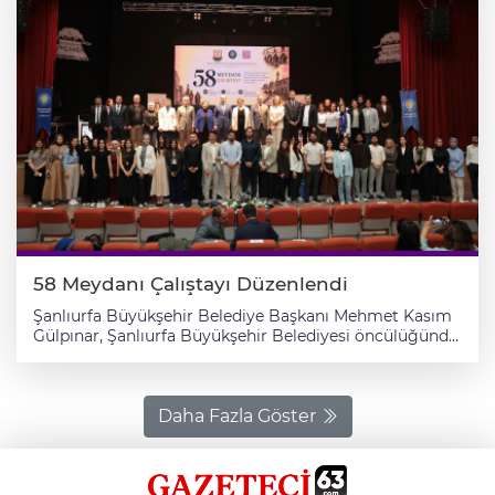
58 Meydanı Çalıştayı Düzenlendi
Şanlıurfa Büyükşehir Belediye Başkanı Mehmet Kasım
Gülpınar, Şanlıurfa Büyükşehir Belediyesi öncülüğünde,
Dicle Üniversitesi ve Mardin Artuklu Üniversitesi iş
birliğiyle düzenlenen “58 Meydanı Çalıştayı”na katıldı.
Programda konuşan Başkan Gülpınar, meydanların
şehirlerin aynası olduğunu belirterek, yapılan çalıştayın
Daha Fazla Göster
kentin hafızasına ve geleceğine katkı sunacağını ifade
etti. Mehmet Akif İnan Konferans Salonu’nda
gerçekleştirilen çalıştaya; Şanlıurfa Büyükşehir