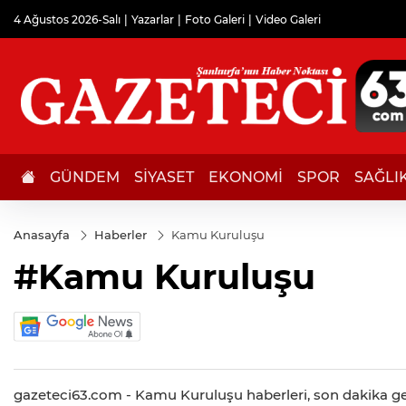
4 Ağustos 2026-Salı
Yazarlar
Foto Galeri
Video Galeri
GÜNDEM
SİYASET
EKONOMİ
SPOR
SAĞLI
Anasayfa
Haberler
Kamu Kuruluşu
#Kamu Kuruluşu
gazeteci63.com - Kamu Kuruluşu haberleri, son dakika geli