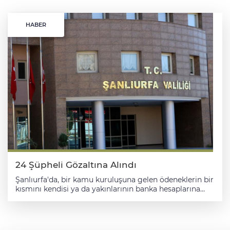
HABER
24 Şüpheli Gözaltına Alındı
Şanlıurfa'da, bir kamu kuruluşuna gelen ödeneklerin bir
kısmını kendisi ya da yakınlarının banka hesaplarına
aktararak zimmetine geçirdiği gerekçesiyle 24 şüpheli
gözaltına alındı. Valilikten yapılan açıklamada, Şanlıurfa
Cumhuriyet Başsavcılığı koordinesinde, bir kamu
kuruluşunda görevli bazı personelin gelen ödeneklerin