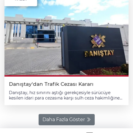
Danıştay'dan Trafik Cezası Kararı
Danıştay, hız sınırını aştığı gerekçesiyle sürücüye
kesilen idari para cezasına karşı sulh ceza hakimliğine
yapılan itirazda hukuki süreç devam ederken, idarenin
tahsilat amacıyla ödeme emri düzenleyemeyeceğine
hükmetti. Danıştay Sekizinci Dairenin Resmi Gazete'de
yayımlanan kararına göre, İzmir'de aracıyla hız sınırını
Daha Fazla Göster
aştığı gerekçesiyle Ahmet Dokucu adına Karayolları
Trafik Kanunu uyarınca 1506 lira idari para cezası