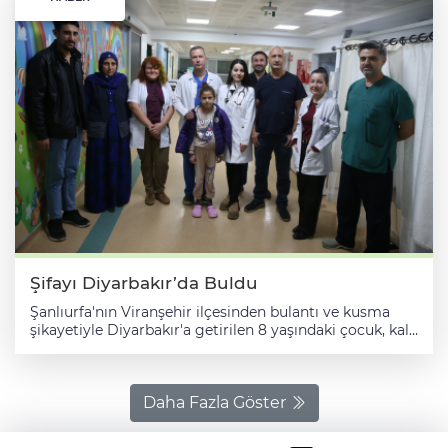
Şifayı Diyarbakır’da Buldu
Şanlıurfa'nın Viranşehir ilçesinden bulantı ve kusma
şikayetiyle Diyarbakır'a getirilen 8 yaşındaki çocuk, kalp
yetmezliği tanısıyla tedavi altına alındı. Viranşehir'de
yaşayan ve 6 çocukları bulunan Şemsiye ve İzzet Demir
çiftinin 8 yaşındaki kızları Esmanur Demir, okuldayken
rahatsızlandı. Bulantı ve kusma şikayeti ile ailesi
Daha Fazla Göster
tarafından ilçedeki bir hastaneye götürülen Demir'e
yapılan tetkikler sonucu ilaç tedavisi uygulandı. Tedavi