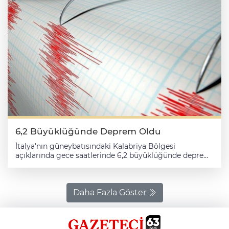
6,2 Büyüklüğünde Deprem Oldu
İtalya'nın güneybatısındaki Kalabriya Bölgesi
açıklarında gece saatlerinde 6,2 büyüklüğünde deprem
meydana geldi. İtalya Ulusal Jeofizik ve Volkanoloji
Enstitüsünden (INGV) yapılan açıklamaya göre deprem,
Kalabriya Bölgesi'nin yaklaşık 40 kilometre açıklarında,
yerel saatle 00.12 civarında oldu. 6,2 büyüklüğündeki
Daha Fazla Göster
deprem, 250 kilometre derinlikte kaydedildi. Yerel
basında çıkan haberlerde, güçlü sarsıntının ardından
yapılan ilk incelemelerde depremin can veya mal