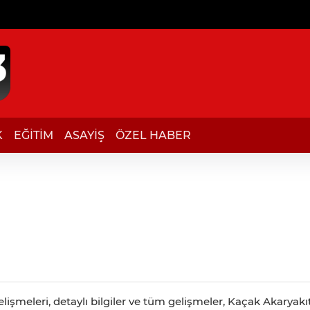
K
EĞİTİM
ASAYİŞ
ÖZEL HABER
işmeleri, detaylı bilgiler ve tüm gelişmeler, Kaçak Akaryakıt