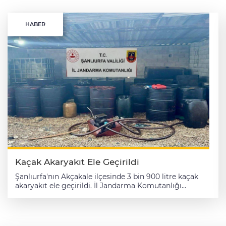
HABER
Kaçak Akaryakıt Ele Geçirildi
Şanlıurfa'nın Akçakale ilçesinde 3 bin 900 litre kaçak
akaryakıt ele geçirildi. İl Jandarma Komutanlığı
ekiplerince kaçakçılık faaliyetlerinin önlenmesi ve
tespitine yönelik çalışma başlatıldı. Bu kapsamda
Akçakale kırsalındaki bir adrese operasyon yapan
ekipler, 3 bin 900 litre kaçak akaryakıt ele geçirdi.