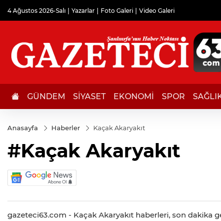
4 Ağustos 2026-Salı
Yazarlar
Foto Galeri
Video Galeri
GÜNDEM
SİYASET
EKONOMİ
SPOR
SAĞLI
Anasayfa
Haberler
Kaçak Akaryakıt
#Kaçak Akaryakıt
gazeteci63.com - Kaçak Akaryakıt haberleri, son dakika gel