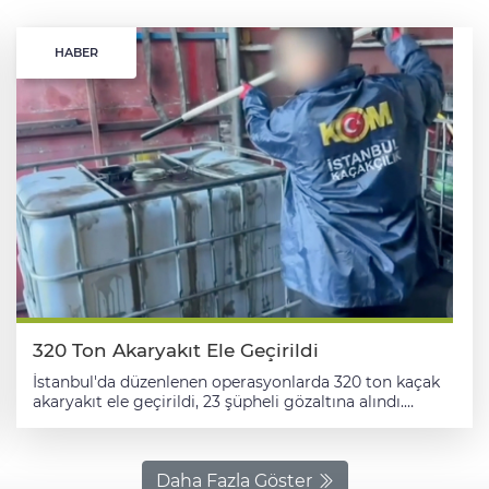
HABER
320 Ton Akaryakıt Ele Geçirildi
İstanbul'da düzenlenen operasyonlarda 320 ton kaçak
akaryakıt ele geçirildi, 23 şüpheli gözaltına alındı.
İstanbul Emniyet Müdürlüğü Kaçakçılık Suçlarıyla
Mücadele Şube Müdürlüğü ekipleri, akaryakıt
kaçakçılığına yönelik çalışma başlattı. Kent genelinde
teknik ve fiziki takip yapan ekipler, atık madeni yağ ile
Daha Fazla Göster