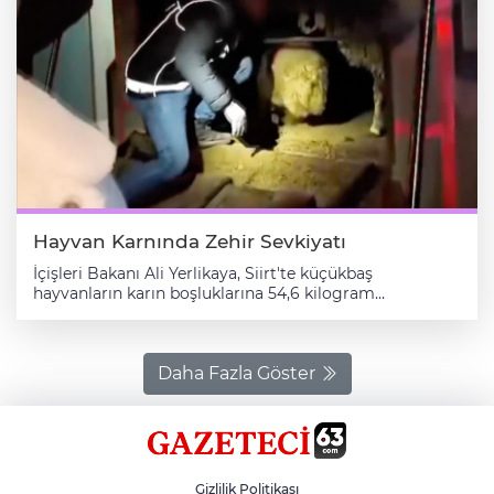
Hayvan Karnında Zehir Sevkiyatı
İçişleri Bakanı Ali Yerlikaya, Siirt'te küçükbaş
hayvanların karın boşluklarına 54,6 kilogram
uyuşturucu gizleyen 2 şüphelinin yakalandığını bildirdi.
Bakan Yerlikaya, NSosyal hesabından yaptığı
paylaşımda, hangi yöntem denenirse denensin, zehir
tacirleriyle mücadelenin amansız şekilde sürdüğünü ve
Daha Fazla Göster
sürmeye de devam edeceğini belirtti. Yerlikaya, Siirt ve
Hakkari Narkotik Suçlarla Mücadele Şube müdürlükleri
ile Hakkari İstihbarat Şube Müdürlüğü ekiplerince
yapılan ortak çalışmalarda, Baykan ilçesinde
durdurulan bir çekicinin dorsesindeki bazı küçükbaş
Gizlilik Politikası
hayvanların karınlarında dikiş izleri tespit edildiğini