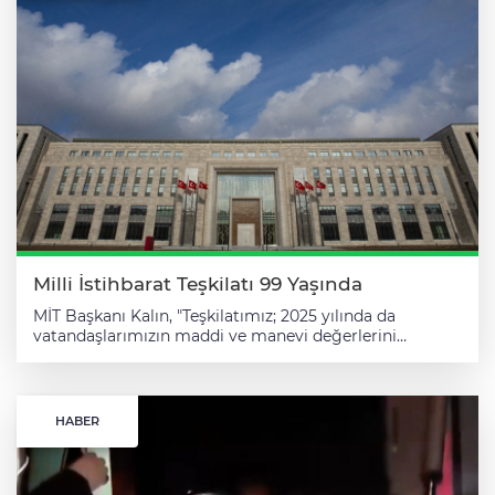
Milli İstihbarat Teşkilatı 99 Yaşında
MİT Başkanı Kalın, "Teşkilatımız; 2025 yılında da vatandaşlarımızın maddi ve manevi değerlerini korumak için geniş bir coğrafi vizyonla çok sayıda başarılı operasyona imza atarak tehditleri gerçekleşmeden bertaraf etmiştir." ifadelerini kullandı. Milli İstihbarat Teşkilatı (MİT) Başkanı İbrahim Kalın, "Milli İstihbarat Teşkilatı 99 Yaşında-Türkiye Yüzyılında Daha Güvenli ve Daha Güçlü Türkiye" başlıklı yazısında Teşkilatın yürüttüğü çalışmaları ve hedeflerini AA için kaleme aldı. Bugün Milli İstihbarat Teşkilatımızın kuruluşunun 99. yıl dönümü. Ülkemizin ve milletimizin güvenliği ve huzuru için gece gündüz çalışan ve "Vatan söz konusu olduğunda, tüm dünya bize vatan cephesidir." diyen Teşkilatımız, yüzlerce yıllık devlet aklı ve medeniyet hafızasıyla faaliyetlerini yürütmekte, çağın ihtiyaçları ve taleplerine göre kendini her daim yenilemektedir. Mevcut uluslararası sistem, eş zamanlı jeopolitik ve hibrit krizler karşısında kötü bir sınav vermektedir. Küresel güvenliği tehdit eden gelişmelere adil ve sürdürülebilir çözümler üretmekte tıkanan mevcut yapı; kurala dayalı çok taraflılığın aşındığı ve çıkar odaklı yaklaşımların belirleyici hale geldiği bir dönüm noktasından geçiyor. Batı merkezli paradigma sorgulanırken Küresel Güneyi de içeren yeni arayışlar, yeni bir paradigmanın kapılarını zorluyor. Var olan sistemin yetersiz kaldığı ancak muhtemel bir ikame düzenin henüz tesis edilemediği bu tarihsel kırılma sürecinde her devlet, yeni döneme avantajlı girmek için büyük çaba sarf ediyor. Sayın Cumhurbaşkanımızın "Türkiye Yüzyılı" vizyonu doğrultusunda ülkemiz de izlediği çok boyutlu ve dengeli dış politika stratejisinin yanı sıra her geçen gün gelişen istihbarat kabiliyetleriyle bu yeni döneme yalnızca bölgesel bir aktör olarak değil; aynı zamanda uzak coğrafyalardaki krizlere müdahale edebilen, çözüm üreten, adalet ve dayanışmayı esas alan küresel bir paydaş olarak giriyor. Krizleri sınırlarımıza dayanmadan çözme vazifesi, geniş bir jeopolitik perspektifi ve pratiği zorunlu kılıyor. "Ülkemiz, kendine özgü bir vizyon geliştirme kabiliyetine tarih boyunca sahip oldu" Uluslararası gerilimlerde arabulucu, küresel sorunlarda çözüm ortağı ve insani krizlerde vicdanın yükselen sesi olan ülkemiz, kendine özgü bir vizyon geliştirme kabiliyetine tarih boyunca sahip oldu. Ecdadımızın deneyimleri; bugün bize eşsiz bir perspektif sunarken tarihin akışını okuma, dengeleri yönetme, öngörüde bulunma ve uzun vadeli stratejiler geliştirme konusunda kıymetli bir miras bıraktı. Tuğrul Bey'den Nizamülmülk'e, Selahattin Eyyübi'den Melikşah'a, Fatih'ten Kanuni'ye, II. Abdülhamid'den Atatürk'e, Cumhuriyet'e ve bugüne uzanan tarihimiz, statik bir geçmişi değil stratejik değer üreten dinamik bir mirası temsil etmektedir. Türkiye'yi belirsizlikler ve kırılganlıklar çağında müstesna bir konuma yerleştiren temel hususiyet, kesintisiz ve çoğulcu bir medeniyet havzasının varisi olmasıdır. Büyük Türk filozofu Farabi'nin (870-950) Erdemli Şehir kavramıyla tarif ettiği toplumsal-siyasi düzen; akıl, erdem ve adalete dayalı bir yaşam biçiminin hem bireyler hem de toplumlar için ulaşılması gereken bir hedef olduğunu ifade eder. Akil, özgür ve emin bireylerin inşa ettiği erdemli toplum; yer ile gök, fizik ile metafizik, zaman ile mekan, birey ile toplum, özgürlük ile güvenlik, zenginlik ile adil paylaşım arasında denge kurulmasını esas alır. Aşırılıklardan uzak, kucaklayıcı ve çoğulcu bir "orta topluluk" olan Erdemli Şehrin sakinleri; güven, istikrar ve adaleti sadece kendileri için değil tüm dünya için talep eder, küresel adaletin ve erdemli yaşamın gerçekleşmesi için mücadele verir. Coğrafyamızın kadim topraklarında "Türkiye Ekseni" vizyonuyla vücut bulan bu mirası, hep birlikte daha ileriye taşımanın mücadelesini veriyoruz. Bu kutlu mücadelede Milli İstihbarat Teşkilatı, yüzüncü yaşına hazırlanırken, "Vatan İçin Her An Her Yerde" şiarıyla zaman ve mekan sınırlarını aşarak gelecek nesillere daha güvenli ve güçlü bir Türkiye bırakma hedefiyle insan istihbaratı, teknik istihbarat ve açık kaynak istihbaratı gibi farklı disiplinlerdeki yeteneklerini yapay zeka teknolojileriyle harmanlayarak çalışmalarını aralıksız sürdürmektedir. En yalın haliyle "doğru ve kıymetli bilgi" olarak tanımlayabileceğimiz istihbaratın amacı, uzak ve yakın, görünen ve görünmeyen riskleri tespit etmek ve tehlikeye dönüşmeden bertaraf etmektir. Bu kapsamda istihbarat paradigmamızın temelini sahada yürüttüğümüz operasyonel çalışmaların yanı sıra; riskleri analiz etme, orta ve uzun vadeli öngörülerde bulunma, tehditleri tespit ve bertaraf etme süreçlerini içeren önleyici istihbarat anlayışı oluşturmaktadır. Toplanan istihbari bilginin niceliksel analiziyle yetinmeyen ve niteliksel değerlendirmesini yapan, taktik-operasyonel boyutların ötesinde stratejik kıymetlendirmeyi esas alan bir istihbarat tasavvuruyla hareket ediyoruz. Böylece büyük veriyi stratejik istihbarata dönüştürerek isabetli ve uzun vadeli politika yapımına katkı sunuyoruz. Bu proaktif yaklaşım, geleceğin tehditlerini bugünden engelleyen, istihbari bilginin gücüyle perde arkasındaki oyunları bozan milli iradenin sessiz ve güçlü kalkanıdır. 2025 yılında da başarılı operasyonlara imza atıldı İstihbaratın yön verdiği güvenlik bir bütündür. Güvenlik, taktik ve operasyonel kısımlara ayrılabilir fakat stratejik bütünlüğü bölünemez. İç içe geçen askeri, fiziki ve insani güvenlik alanları, toplumun maddi ve manevi güvenliğinin yapı taşlarını oluşturur. Temel ilkemiz şudur; hepimiz güvende olmadan hiçbirimiz güvende değiliz. Başkasının güvenliğini yok sayan, kendi güvenliğini garanti altına alamaz. Çok boyutlu yeni tehditler, tekil ve taktik tedbirler yerine ancak bütüncül bir güvenlik anlayışıyla bertaraf edilebilir. Bu paradigma çerçevesinde hareket eden Teşkilatımız, 2025 yılında da vatandaşlarımızın maddi ve manevi değerlerini korumak için geniş bir coğrafi vizyonla çok sayıda başarılı operasyona imza atarak tehditleri gerçekleşmeden bertaraf etmiş, casusluk girişimlerini engellemiş ve siber saldırılara karşı koymuştur. Ülkemize tehdit oluşturan terör örgütleri ve organize suç yapılarıyla mücadele çalışmalarımızı aktif şekilde sürdürmekte, terör tehditlerini küresel ve bölgesel boyutlarıyla okuyabilen, tüm istihbari ve operasyonel yeteneklerimizin etkileşim içinde olduğu bir metodoloji izlemekteyiz. Bu sayede Teşkilatımızın sahada diğer güvenlik kurumlarımızla koordineli olarak yürüttüğü operasyonlarda farklı ideolojilere ve dış desteğe sahip terör örgütlerinin ve organize suç şebekelerinin faaliyetlerine geçit verilmemektedir. Teşkilatımız yeni nesil suç şebekelerine ve mafyatik yapılara karşı da ilgili güvenlik birimlerimizle yakın işbirliği içerisinde yeni imkan ve kabiliyetler geliştirmektedir. Özellikle gençlerimizi hedef alan ifsat edici ve kriminal faaliyetlerin, bilimsel yöntemlerle ve erken uyarı sistemleriyle önlenmesi için çalışmalarımızı yoğunlaştırıyoruz. Terörün her türlüsünü kesin bir dille reddeden ülkemiz, terör tehdidinin ortadan kaldırılmasına yönelik çabalarını 2025 yılında da devam ettirmiştir. DEAŞ, El-Kaide, PKK, FETÖ, DHKP/C gibi terör örgütlerine karşı yürüttüğümüz kapsamlı ve çok boyutlu mücadele, vatanımızın her köşesinin emin, güvenli, huzurlu ve müreffeh bir yer olmasını sağlamada kilit rol oynamaktadır. Kaynağı, kökeni, şekli ve gerekçesi ne olursa olsun terör örgütlerinin fiili eylemlerine, finans kaynaklarına ve propaganda faaliyetlerine karşı mücadelemiz, azim ve kararlılıkla sürecektir. Bu noktada devletimizin iç cepheyi güçlendirerek kendi jeopolitik eksenini tesis etme yolunda attığı adımların en önemli bileşenlerinden birini Terörsüz Türkiye hedefi oluşturmaktadır. Bu hedef; PKK'nın feshinden silah bırakmasına, siyasi reformlardan toplumsal barışın tesisine kadar kapsamlı, çok boyutlu ve çok aşamalı, özgün ve yenilikçi bir dönüşüm projesidir. Siyasi partilerimizin ve toplumun büyük kesiminin desteğiyle Türkiye Büyük Millet Meclisinde ifadesini bulan milli dayanışma, kardeşlik ve demokrasi perspektifi, sürece kritik ve tarihi katkılar sunmaktadır. Bu süreç iç cephemizi tahkim ederken aynı zamanda yeni bir bölgesel jeopolitiğin de temellerini atmaktadır. Kadim medeniyet mirasımızı stratejik değere dönüştüren adımlar, tarihimizin ve coğrafyamızın ruhuna aykırı müdahalelerin de önüne geçecektir. Terörden arınmış, kardeşlik hukuku ve toplumsal bütünleşme temelinde yükselen yeni dönem, stratejik bir akılla inşa edilen Türkiye Yüzyılı'nın en büyük kazanımlarından biri olacaktır. Türkiye'ye yönelik casusluk girişimleri önlendi Güvenlik şemsiyemizin bir diğer önemli alt başlığı, ülkemize yönelik casusluk girişimlerinin önlenmesidir. Türkiye gibi güçlü ve etkin bir ülkenin casusluk faaliyetlerinin hedefi olması şaşırtıcı değildir. Espiyonaj yöntemlerinin hızla dönüşmesine ve klasik yöntemlerin haricinde; çevrim içi operasyon, paravan yapılar, organize suç örgütlerinden faydalanma, dedektiflerden istifade etme gibi yeni usullere başvurulmasına bağlı olarak istihbarata karşı koyma alanında her daim yüksek bir farkındalık ve artan bir kapasiteyle faaliyet yürütüyoruz. Nitekim geride bıraktığımız yıl da ülkemize karşı yürütülen çalışmaları ve ajan ağlarını deşifre ederek casusluk faaliyetlerini akamete uğrattık. Bu alandaki çalışmalarımız tavizsiz ve hız kesmeden devam edecektir. Vatan savunmasının sınırlarını yalnızca fiziki olarak ele almakla yetinmeyen Milli İstihbarat Teşkilatı; teknik istihbarat ve siber güvenlik atılımları ile siber vatanın korunmasında kilit rol oynamakta, siber savunma mimarisini her geçen gün güçlendirmektedir. En son teknolojik gelişmeler yakından takip edilmekte, Teşkilatımız şahsında ülkemizin bu alandaki yetkinliği en üst seviyeye taşınmaktadır. Bu çerçevede; siber saldırı ataklarına, sosyal medya ve finansal araçlar üzerinden ülkemizi istikrarsızlaştırmak isteyenlere karşı düzenlenen operasyonlar söz konusu çalışmalarımızın somut neticesidir. Yeni sınamalar ve hibrit tehditlere karşı Teşkilatımızın ve devletimizin analiz kabiliyetlerinin gel
HABER