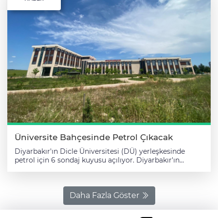
Üniversite Bahçesinde Petrol Çıkacak
Diyarbakır'ın Dicle Üniversitesi (DÜ) yerleşkesinde
petrol için 6 sondaj kuyusu açılıyor. Diyarbakır'ın
merkez Sur ilçesinde yer alan üniversite kampüsünde,
DÜ yönetimi ile bölgede arama ve işletme ruhsatına
sahip tek firma olan PETAR Doğal Gaz ve Petrol
Araştırma AŞ arasında 10 yıllık işletme sözleşmesi
Daha Fazla Göster
imzalandı. Toplam 20 milyon dolarlık yatırımla hayata
geçirilecek proje kapsamında, kampüsün 45 bin