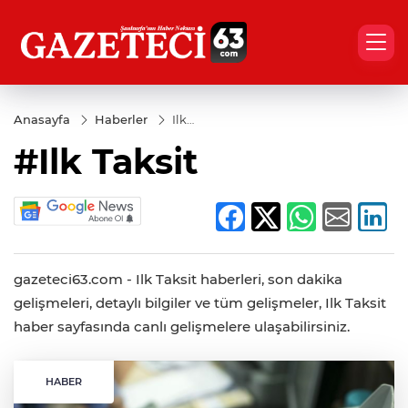
Anasayfa
Haberler
Ilk
Taksit
#Ilk Taksit
gazeteci63.com - Ilk Taksit haberleri, son dakika
gelişmeleri, detaylı bilgiler ve tüm gelişmeler, Ilk Taksit
haber sayfasında canlı gelişmelere ulaşabilirsiniz.
HABER