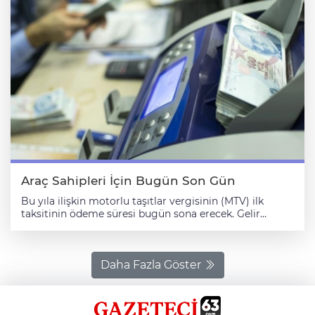
Araç Sahipleri İçin Bugün Son Gün
Bu yıla ilişkin motorlu taşıtlar vergisinin (MTV) ilk
taksitinin ödeme süresi bugün sona erecek. Gelir
İdaresi Başkanlığının (GİB) internet sitesinde yer alan
duyuruda, söz konusu verginin ödeme detaylarına
ilişkin bilgi verildi. Buna göre, 2025 yılına ilişkin MTV'nin
birinci taksitinin ödenmesi için tanınan süre bugün
Daha Fazla Göster
dolacak. Taksit ödemeleri, Dijital Vergi Dairesi ve GİB
mobil uygulaması üzerinden, anlaşmalı bankaların
kredi ve banka kartları veya banka hesabından, yabancı