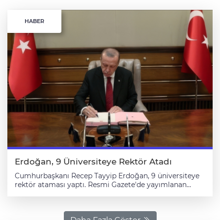
HABER
Erdoğan, 9 Üniversiteye Rektör Atadı
Cumhurbaşkanı Recep Tayyip Erdoğan, 9 üniversiteye
rektör ataması yaptı. Resmi Gazete'de yayımlanan
atama kararlarına göre, Altınbaş Üniversitesi
Rektörlüğüne Prof. Dr. Cemal İbiş, Antalya Belek
Üniversitesi Rektörlüğüne Prof. Dr. Abdullah Kuzu,