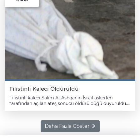
Filistinli Kaleci Öldürüldü
Filistinli kaleci Salim Al-Ashqar'ın İsrail askerleri
tarafından açılan ateş sonucu öldürüldüğü duyuruldu.
Filistin Futbol Federasyonu tarafından yapılan
açıklamada, "Khadamat Khan Younis kalecisi Salim Al-
Ashqar, işgal güçlerinin açtığı ateş sonucu hayatını
kaybetti." denildi. Şili futbol ligi takımlarından El Club
Daha Fazla Göster
Deportivo Palestino tarafından yapılan açıklamada ise
"32 yaşındaki Filistinli kaleci Al-Ashqar'ın trajik ölümü