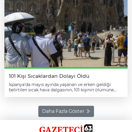
101 Kişi Sıcaklardan Dolayı Öldü
İspanya'da mayıs ayında yaşanan ve erken geldiği
belirtilen sıcak hava dalgasının, 101 kişinin ölümüne
neden olduğu bildirildi. İspanya Sağlık Bakanı Monica
Garcia, bu sene aşırı sıcaklıkların sağlık üzerindeki
etkilerine karşı önleyici tedbirlerin yer aldığı ulusal
planın sunumunda konuştu. Mayıs ayında hava
Daha Fazla Göster
sıcaklıklarının, ortalama sıcaklıkların 10 ila 15 derece
üzerinde seyrettiğini belirten Garcia, 101 kişinin aşırı
sıcakların neden olduğu veya tetiklediği sağlık