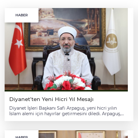
HABER
Diyanet’ten Yeni Hicri Yıl Mesajı
Diyanet İşleri Başkanı Safi Arpaguş, yeni hicri yılın
İslam alemi için hayırlar getirmesini diledi. Arpaguş,
bugün başlayan hicri yeni yıl dolayısıyla yayımladığı
mesajında, bugün Hz. Muhammed'in Mekke'den
Medine'ye hicretini esas alan hicri takvimin 1448'inci
seneyi devriyesi olduğunu anımsattı. Yeni hicri yılın
HABER