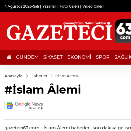
4 Ağustos 2026-Salı
Yazarlar
Foto Galeri
Video Galeri
GÜNDEM
SİYASET
EKONOMİ
SPOR
SAĞLI
Anasayfa
Haberler
İslam Âlemi
#İslam Âlemi
gazeteci63.com - İslam Âlemi haberleri, son dakika gelişme