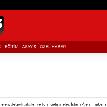
K
EĞİTİM
ASAYİŞ
ÖZEL HABER
leri, detaylı bilgiler ve tüm gelişmeler, İslam Âlemi haber s