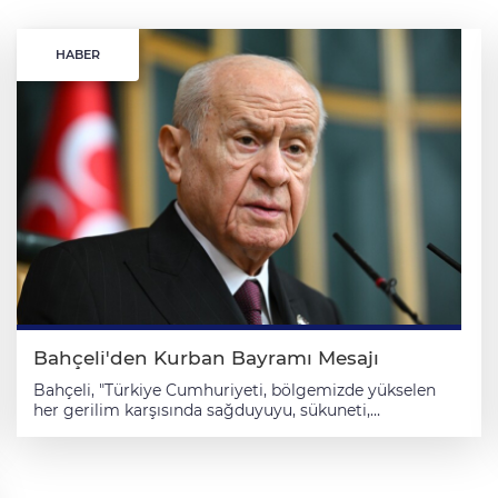
HABER
Bahçeli'den Kurban Bayramı Mesajı
Bahçeli, "Türkiye Cumhuriyeti, bölgemizde yükselen
her gerilim karşısında sağduyuyu, sükuneti,
diplomasiyi, adil ve kalıcı barış maksadını sürdürmeye,
büyük devlet sorumluluğunun tabii gereği olarak
kararlılıkla devam edecektir." ifadesini kullandı. MHP
Genel Başkanı Devlet Bahçeli, "Türkiye Cumhuriyeti,