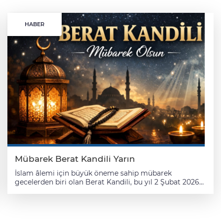
HABER
Mübarek Berat Kandili Yarın
İslam âlemi için büyük öneme sahip mübarek
gecelerden biri olan Berat Kandili, bu yıl 2 Şubat 2026
Pazartesi günü idrak edilecek. Rahmet, mağfiret ve
bereket kapılarının sonuna kadar açıldığı bu mübarek
gece, milyonlarca Müslüman tarafından dualarla
karşılanacak. Berat Kandili; günahlardan arınma, affa