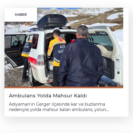
HABER
Ambulans Yolda Mahsur Kaldı
Adıyaman'ın Gerger ilçesinde kar ve buzlanma
nedeniyle yolda mahsur kalan ambulans, yolun
açılmasıyla hastayı sağlık kuruluşuna ulaştırdı. Koşarlar
Köyü Sofyan mezrasında hastaya ulaşmak için hareket
eden 112 Acil Sağlık ekiplerinin bulunduğu ambulans,
kar ve buzlanma nedeniyle yolda mahsur kaldı. İl Özel