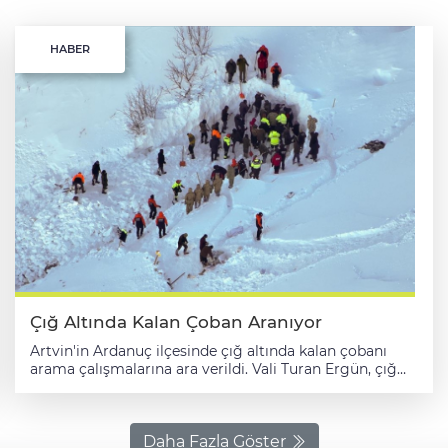
HABER
Çığ Altında Kalan Çoban Aranıyor
Artvin'in Ardanuç ilçesinde çığ altında kalan çobanı
arama çalışmalarına ara verildi. Vali Turan Ergün, çığ
düşen Zekeriyaköy köyünde gazetecilere yaptığı
açıklamada, arama kurtarma çalışmalarına üçüncü
günde devam edildiğini söyledi. Çığ altında kalan ikinci
kişinin cansız bedenine dün akşam ulaşıldığını
Daha Fazla Göster