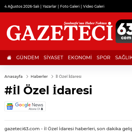
4 Ağustos 2026-Salı
Yazarlar
Foto Galeri
Video Galeri
GÜNDEM
SİYASET
EKONOMİ
SPOR
SAĞLI
Anasayfa
Haberler
İl Özel İdaresi
#İl Özel İdaresi
gazeteci63.com - İl Özel İdaresi haberleri, son dakika geliş