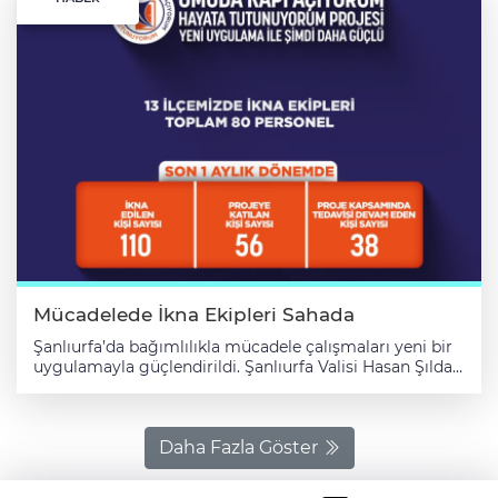
Mücadelede İkna Ekipleri Sahada
Şanlıurfa’da bağımlılıkla mücadele çalışmaları yeni bir
uygulamayla güçlendirildi. Şanlıurfa Valisi Hasan Şıldak,
“Umuda Kapı Açıyorum Hayata Tutunuyorum Projesi”
kapsamında tüm ilçelerde “İkna Ekipleri”
oluşturulduğunu açıkladı. Vali Şıldak’ın sosyal medya
hesaplarından paylaştığı bilgilere göre; Sağlık, Aile ve
Daha Fazla Göster
Sosyal Hizmetler ile Müftülük personelinden oluşan
toplam 80 kişilik ekip, Şubat ayı itibarıyla sahada görev