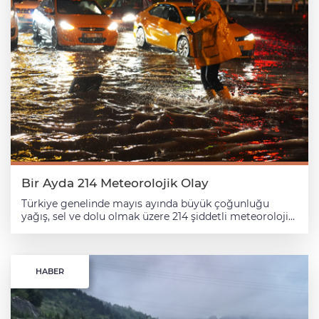
Bir Ayda 214 Meteorolojik Olay
Türkiye genelinde mayıs ayında büyük çoğunluğu
yağış, sel ve dolu olmak üzere 214 şiddetli meteorolojik
olay meydana geldi. AA muhabirinin, Çevre, Şehircilik
ve İklim Değişikliği Bakanlığı Meteoroloji Genel
Müdürlüğü Mayıs Ayı Zirai Meteoroloji Bülteni'nden
derlediği bilgilere göre, ilkbaharla etkisini artıran
HABER
yağışlı hava sistemleri, yurt genelinde çok sayıda
kuvvetli meteorolojik olaya neden oldu. Ülke
genelindeki 220 meteoroloji gözlem istasyonundan