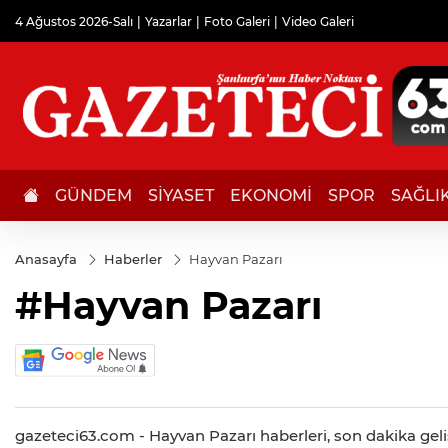
4 Ağustos 2026-Salı
Yazarlar
Foto Galeri
Video Galeri
GÜNDEM
SİYASET
EKONOMİ
SPOR
SAĞLI
Anasayfa
Haberler
Hayvan Pazarı
#Hayvan Pazarı
gazeteci63.com - Hayvan Pazarı haberleri, son dakika geliş