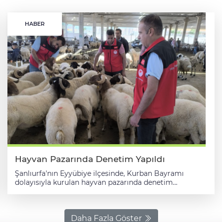
HABER
Hayvan Pazarında Denetim Yapıldı
Şanlıurfa'nın Eyyübiye ilçesinde, Kurban Bayramı
dolayısıyla kurulan hayvan pazarında denetim
gerçekleştirildi. Eyyübiye İlçe Tarım ve Orman
Müdürlüğü ekipleri, hayvan pazarında kapsamlı bir
denetim gerçekleştirdi, kurban satış noktalarında
veteriner hekimler, hayvanların sağlık durumunu ve
Daha Fazla Göster