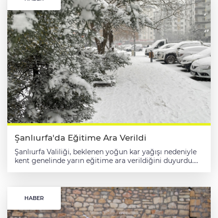
Şanlıurfa'da Eğitime Ara Verildi
Şanlıurfa Valiliği, beklenen yoğun kar yağışı nedeniyle
kent genelinde yarın eğitime ara verildiğini duyurdu.
Valilikten yapılan açıklamada, meteorolojik
değerlendirmelere göre il genelinde yarın sabah
saatlerinden itibaren yoğun kar yağışının beklendiği
belirtildi. Alınan tedbirler kapsamında eğitime bir gün
HABER
ara verildiği belirtilen açıklamada, şunlar kaydedildi:
"Kentimizdeki tüm kurumlarımızda eğitime 31 Aralık