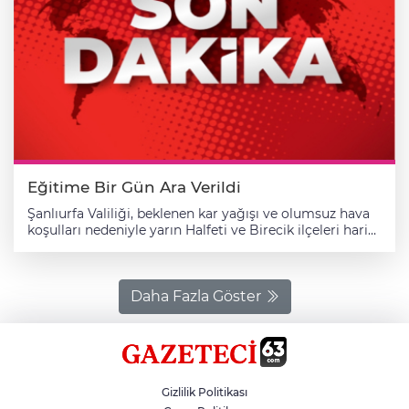
Eğitime Bir Gün Ara Verildi
Şanlıurfa Valiliği, beklenen kar yağışı ve olumsuz hava
koşulları nedeniyle yarın Halfeti ve Birecik ilçeleri hariç
kent genelinde eğitime ara verildiğini duyurdu.
Valilikten yapılan açıklamada, meteorolojik
değerlendirmelere göre il genelinde yarın sabah
saatlerinden itibaren kar yağışı ve soğuk hava
Daha Fazla Göster
beklendiği belirtildi. Alınan tedbirler kapsamında
eğitime bir gün ara verildiği belirtilen açıklamada,
şunlar kaydedildi: "Birecik ve Halfeti dışında bütün
ilçelerimizdeki tüm eğitim kurumlarında eğitim ve
öğretime 29 Aralık Pazartesi günü 1 gün süreyle ara
Gizlilik Politikası
verilmiştir. Ayrıca kamu kuruluşlarında görev yapan