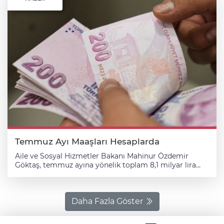
Temmuz Ayı Maaşları Hesaplarda
Aile ve Sosyal Hizmetler Bakanı Mahinur Özdemir
Göktaş, temmuz ayına yönelik toplam 8,1 milyar lira
tutarındaki yaşlı ve engelli aylıklarını hesaplara
yatırmaya başladıklarını bildirdi. Bakan Göktaş, yaptığı
yazılı açıklamada, engelli ve yaşlı bireylerin hayatın her
alanına tam katılımlarını sağlamak ve aynı zamanda
Daha Fazla Göster
bağımsız yaşam sürmelerine destek olmak amacıyla
çalıştıklarını belirtti. Eğitimden sağlığa, ekonomiden