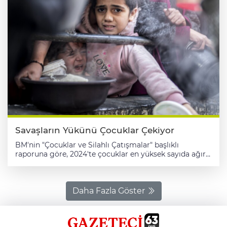
Savaşların Yükünü Çocuklar Çekiyor
BM'nin "Çocuklar ve Silahlı Çatışmalar" başlıklı
raporuna göre, 2024'te çocuklar en yüksek sayıda ağır
ihlali 8 bin 544 ile işgal altındaki Filistin topraklarında
yaşarken, bunu 4 bin 43 ihlalle Kongo Demokratik
Cumhuriyeti takip etti. Birleşmiş Milletler (BM), dünya
genelindeki savaşlarda yaşanan acımasız çatışmalar ve
Daha Fazla Göster
ayrım gözetmeyen saldırıların en ağır bedelini
çocukların ödediğine dikkati çekerek, ateşkes ve barış
anlaşmalarının ihlal edilmesinin çocukların karşı karşıya