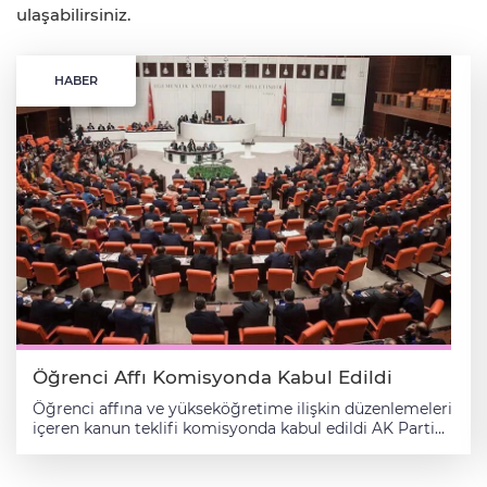
ulaşabilirsiniz.
HABER
Öğrenci Affı Komisyonda Kabul Edildi
Öğrenci affına ve yükseköğretime ilişkin düzenlemeleri içeren kanun teklifi komisyonda kabul edildi AK Parti milletvekillerinin imzasını taşıyan öğrenci affına ve yükseköğretime ilişkin düzenlemeleri içeren Yükseköğretim Kanunu ve Bazı Kanunlarda Değişiklik Yapılmasına Dair Kanun Teklifi, komisyonda kabul edildi. Teklifle, Anayasa Mahkemesi kararı doğrultusunda Tababet ve Şuabatı San'atlarının Tarzı İcrasına Dair Kanun'da değişikliğe gidilerek, yükseköğretim kurumları ile Sağlık Bakanlığına bağlı araştırma ve uygulama hastanelerinde yabancı uyruklu kontenjanında uzmanlık eğitimi yapmakta olanlara döner sermaye gelirinden pay verilmemesi hüküm altına alınıyor. Yükseköğretim Kanunu'ndaki değişikliğe göre, Yükseköğretim Denetleme Kurulu üyelerinin Kurul'da geçirdikleri süreler, tabi oldukları özel kanun hükümlerine göre fiilen mesleklerinde geçirilmiş sayılacak ve terfi, birinci sınıfa ayrılma ve birinci sınıf olma sürelerinin hesabında dikkate alınacak. Üyelerin yaş haddinde, üye seçilmeden önceki kadronun yaş haddi esas alınacak. Öğretim üyelerinden, yaş haddini dolduracakları tarihten önce başvurmuş olup sözleşme tarihi itibarıyla öğretim üyesi kadrolarında bulunanlardan yükseköğretim kurumlarınca belirlenen bölüm ve programlarda görevlerinde kalmalarında fayda görülenler, yükseköğretim kurumunun görüşü ve Yükseköğretim Kurulunun kararı ile emeklilik yaş hadlerini doldurdukları tarihten itibaren, yetmiş beş yaşını geçmemek üzere emeklilik veya yaşlılık aylığı bağlanıncaya kadar ikişer yıllık sürelerle sözleşmeli olarak çalıştırılabilecek. Bu fıkra kapsamında çalıştırılacak sözleşmeli öğretim üyesi sayısını bölüm, program veya yükseköğretim kurumları itibarıyla sınırlandırmaya ve uygulamanın hizmet gerekleri ve akademik kriterlere uygun yürütülmesi amacıyla gerekli belirlemeleri yapmaya Yükseköğretim Kurulu yetkili olacak. Teklifle, sözleşmeli öğretim üyesi istihdamının sürdürülebilirliğini sağlamak amacıyla yaş haddinden sözleşmeli öğretim üyesi olarak çalışan öğretim üyelerinin kadrolu öğretim üyesi olarak çalışmaktayken var olan özlük haklarının, sözleşmeli öğretim üyesiyken de devamı ve her iki statüdeki öğretim üyeleri arasında fiili çalışmaya bağlı ödemeler yönünden uygulama birliğinin sağlanması hüküm altına alınıyor. Türk Cumhuriyetleri ve Akraba Topluluklarındaki Yüksek Öğretim Kurumlarından resmi davet alan öğretim elemanlarına 3 yılı aşmamak ve bütün özlük hakları saklı kalmak üzere üniversite yönetim kurulunun kararı ve Milli Eğitim Bakanlığının onayıyla aylıklı izin verilebilecek. Uluslararası andlaşmalarla kurulan üniversitelerde ve Yükseköğretim Kurulunun taraf olduğu protokoller gereği ikili andlaşmalarla yurt dışındaki yükseköğretim kurumları bünyesinde açılan programlarda bu süre 5 yıla kadar uzatılabilecek. Düzenlemeyle, azami öğrenim süresi sonunda kayıtlı olduğu öğretim kurumundan mezun olabilmek için intörnlük eğitimi dönemi hariç son sınıf öğrencilerine, başarısız oldukları veya alamadıkları teorik veya uygulamalı bütün dersler için iki ek sınav veya tekrar hakkı verilecek. Bu öğrencilerden teorik veya uygulamalı derslerden başarılı olmuş ancak uygulamalı eğitime veya intörnlük eğitimine başlamamış veya eğitimini tamamlamamış ya da başarısız olanlara, uygulamalı veya intörnlük eğitimlerini tamamlama imkanı tanınacak. Azami öğrenim süresini dolduran ara sınıf öğrencilerine ek sınav hakkı verilmeyecek. Uygulamalı eğitim ve intörnlük eğitimine ilişkin esasları belirlemeye Yükseköğretim Kurulu yetkili olacak. Kişisel emek ve birikimine dayanmayan, başkaları tarafından ücret karşılığında veya ücretsiz olarak üretilmiş yayın ve çalışmalarını atama, yükselme, unvan ve derece kazanılmasında kullananların yanı sıra bu fiilleri başkaları adına yapanlara veya bu fiillere aracılık edenlere yönelik de meslekten çıkarma cezası uygulanacak. Disiplin soruşturmasına yönelik düzenlemeler Kanun'da yapılan değişiklikle disiplin soruşturmasına, soruşturmasının yürütülmesi ile ifade ve savunma haklarının kullanılmasına ilişkin usul ve esaslar, Anayasa Mahkemesinin iptal kararı dikkate alınarak yeniden düzenleniyor. Böylece hukuki güvenlik ve belirlilik ilkeleri ile hukuki dinlenilme hakkının sağlanması amaçlanıyor. "Disiplin soruşturması, ifade alma ve savunma hakkı" başlıklı hükme göre, disiplin soruşturmasında ifade ve savunmada soruşturmacı tarafından soruşturulana gönderilecek ifadeye davet yazısında hakkındaki iddiaların neler olduğu açıkça belirtilerek 7 günden az olmamak üzere verilecek süre içerisinde ifadesinin alınacağı ve bu süre içerisinde sözlü veya yazılı ifade verilmediği takdirde dosyadaki mevcut deliller kapsamında işlem tesis edileceği bildirilecek. Soruşturmacı toplanan deliller kapsamında teklifte bulunacak. Disiplin cezası vermeye yetkili makam tarafından soruşturulana gönderilen savunmaya davet yazısında teklife esas alınan eylemin neden ibaret olduğu ve bu eyleme karşılık gelen disiplin cezasının ne olduğu ile 7 günden az olmamak üzere verilecek sürede savunmasını yapması gerektiği bildirilecek. Davet yazısında ayrıca soruşturulana, savunmasını verilen sürede yapmadığı takdirde savunma hakkından vazgeçmiş sayılacağı ve mevcut delillere göre hakkında karar verileceği aktarılacak. Savunmaya davet yazısında, soruşturulana savunma hakkını kullanmadan önce soruşturma evrakını inceleyebileceği belirtilecek. Tıpta uzmanlık mevzuatına göre yan dal uzmanlığı bulunan öğretim üyeleri ve araştırma görevlileri için ek ödeme tavan oranları, Sağlık Bakanlığında görev yapan emsallerinin aldığı ödeme oranına uygun hale getirilecek. Kanun'un ilgili hükümleri uyarınca ortak araştırma merkezlerinde görevlendirilen öğretim elemanları, kendi üniversitelerinde yürütülen döner sermaye faaliyetlerine olan katkıları da dikkate alınarak ilgili mevzuatları kapsamında ek ödemeden yararlanmaya devam edecek. Yürütülen proje gelirlerinden alınan dayanıklı taşınırlar koordinatör üniversitenin envanterine kaydedilerek proje kapsamında ortak uygulama ve araştırma merkezi üniversitelerine tahsis edilebilecek. Proje tamamlandığında dayanıklı taşınırların kurumlar arası bedelsiz devirle hangi yükseköğretim kurumuna verileceğine ortak uygulama ve araştırma merkezi yönetim kurulunca karar verilecek. Koordinatör üniversite değişikliğinde ortak uygulama ve araştırma merkezinin borç, alacak ve nakit bakiyeleri, yeni koordinatör üniversiteye devredilecek. Komisyonda kabul edilen önergeyle, Sağlık Hizmetleri Temel Kanunu kapsamında birlikte kullanımdaki sağlık tesislerinin bir önceki yıl gayrisafi hasılatının yüzde 2,5 oranı dikkate alınarak ilgili üniversitelerin bünyesinde yürütülen bilimsel araştırma projelerinin desteklenmesi amacıyla o yıla ait merkezi yönetim bütçesinde gerekli ödenek ilgili üniversite bütçesine tahsis edilecek. Birlikte kullanımdaki bir sağlık tesisinin birden fazla üniversite ile protokol akdetmiş olması halinde ise yüzde 2,5 oranı, üniversitelerin birlikte kullanımdaki sağlık tesisinde görevlendirdiği öğretim elemanı sayısıyla orantılı şekilde bölünerek hesaplanacak. Bu kapsamda yürütülecek işlemlere ilişkin usul ve esaslar Hazine ve Maliye Bakanlığı ile Sağlık Bakanlığının uygun görüşü alınarak Yükseköğretim Kurulu tarafından çıkarılacak yönetmelikle belirlenecek. Kanun teklifinden bir madde çıkarıldı Komisyonda kabul edilen önergeyle, Sağlık Bakanlığına Bağlı Sağlık Kurumları ile Esenlendirme (Rehabilitasyon) Tesislerine Verilecek Döner Sermaye Hakkında Kanun'da düzenlenen, Sağlık Bakanlığına bağlı sağlık tesislerinin yükseköğretim kurumlarının tıp fakülteleriyle kullanımında bilimsel araştırma projelerine aktarılacak döner sermaye payının belirlenmesine ilişkin hüküm, kanun teklifinden çıkarıldı. Kanunla kurulan yükseköğretim kurumları, eğitim ve öğretime Yükseköğretim Kurulunun kararıyla başlayacak TBMM Milli Eğitim, Kültür, Gençlik ve Spor Komisyonunda kabul edilen teklifle Yükseköğretim Kanunu'nda değişikliğe gidiliyor. Buna göre, devlet veya vakıf ayrımı yapılmaksızın kanunla kurulan yükseköğretim kurumları, eğitim ve öğretime Yükseköğretim Kurulunun kararıyla başlayacak. Eğitim ve öğretime başlayan akademik birimler, sonradan ortaya çıkan sebeplerle ve ilgisine göre fakülte, enstitü ve yüksekokullar Cumhurbaşkanı kararı ile konservatuvar, meslek yüksekokulu, uygulama ve araştırma merkezi gibi akademik birimler ise Yükseköğretim Kurulu (YÖK) kararı ile kapatılabilecek. Vakıf yükseköğretim kurumlarına uygulanacak idari yaptırım ve önlemlerle ilgili olarak kanuni düzenleme yapılıyor. Bu kapsamda, vakıf yükseköğretim kurumlarına fiil ve işlemlerinin ağırlık derecesine göre hangi şartlarda, uyarma veya uyarma ve düzeltme isteme, yeni akademik birim kurma ve/veya program açma taleplerinin askıya alınması, öğrenci kontenjanının kısıtlanması veya öğrenci alımının durdurulması, faaliyet izninin geçici olarak durdurulması ve faaliyet izninin kaldırılması önlemleri ve yaptırımları uygulanabileceği belirleniyor. Faaliyet izninin geçici olarak durdurulması yaptırımının uygulanmasına yol açan gerekçeleri kurucu vakfın 3 yıl içinde ortadan kaldıramaması, bu durumun süreklilik arz ettiğinin anlaşılması hallerinde kaçınılmaz olarak vakıf yükseköğretim kurumunun faaliyet izni kaldırılacak. Vakıf yükseköğretim kurumunun ve kurucu vakfın mali yapısının, eğitim ve öğretim faaliyetlerini sürdüremeyecek kadar bozulması ve bu durumun süreklilik arz etmesi halinde, vakıf yükseköğretim kurumu, faaliyet izni kaldırılarak garantör veya YÖK'ün uygun bulacağı aynı ildeki bir devlet üniversitesine devredilecek. Garantör üniversite, faaliyet izni kaldırılan vakıf yükseköğretim kurumunun öğrencilerinin eğitim ve öğretim maliyetini, devraldığı öğrenci ücretleri ile teminat hesabından karşılayacak, ayrıca kamu kaynağı kullanmayacak. Yükseköğretim kurumları yönetim kurulları, masrafları Teknoloji Transfer Ofisleri (TTO) sermayesinden karşılanmak şartıyla Sınai Mülkiyet Kanunu kapsamındaki hizmet buluşlarının hak sahipliğinin TTO adına devrine karar verebilecek. Bu durumda yükseköğretim kurumunun ilgili mevzu