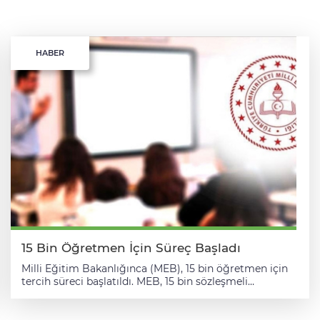
HABER
15 Bin Öğretmen İçin Süreç Başladı
Milli Eğitim Bakanlığınca (MEB), 15 bin öğretmen için
tercih süreci başlatıldı. MEB, 15 bin sözleşmeli
öğretmen alımına ilişkin sözlü sınav sonuçları ve KPSS
puanının yüzde 50'si ile sözlü sınav puanının yüzde 50'si