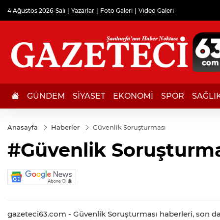
4 Ağustos 2026-Salı
Yazarlar
Foto Galeri
Video Galeri
GÜNDEM
SİYASET
EKONOMİ
SPOR
SAĞLI
Anasayfa
Haberler
Güvenlik Soruşturması
#Güvenlik Soruşturma
gazeteci63.com - Güvenlik Soruşturması haberleri, son dak