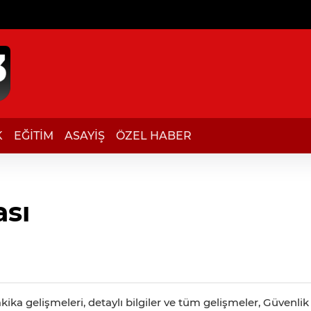
K
EĞİTİM
ASAYİŞ
ÖZEL HABER
sı
ika gelişmeleri, detaylı bilgiler ve tüm gelişmeler, Güvenli