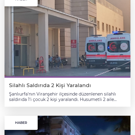
Silahlı Saldırıda 2 Kişi Yaralandı
Şanlıurfa'nın Viranşehir ilçesinde düzenlenen silahlı
saldırıda 1'i çocuk 2 kişi yaralandı. Husumetli 2 aile
arasında henüz bilinmeyen nedenle yaşanan tartışma
sonrası jandarma ekiplerince gözaltına alınan M.A.
ifadesinin alınmasının ardından sağlık kontrolü için
Viranşehir Devlet Hastanesi'ne getirildi. Hastane
HABER
bahçesinde husumetlisi olabileceği belirtilen 2 kişi
tarafından silahlı saldırı düzenlenen Metin A. (26) ile