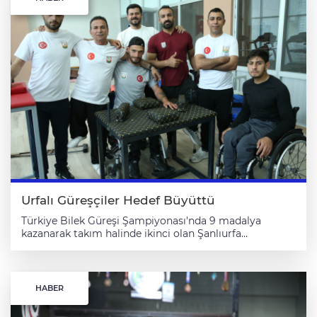
Urfalı Güreşçiler Hedef Büyüttü
Türkiye Bilek Güreşi Şampiyonası'nda 9 madalya
kazanarak takım halinde ikinci olan Şanlıurfa
Büyükşehir Belediyesi Engelliler Spor Kulübü Bilek
Güreşi Takımı sporcuları, uluslararası müsabakalarda
madalya kazanmak için çalışmalarını sürdürüyor.
Sporcularının farklı takımlara geçişiyle bir süre
HABER
faaliyetlerine ara vermek zorunda kalan Şanlıurfa
Büyükşehir Belediyesi Engelliler Spor Kulübü Bilek