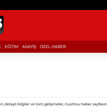
K
EĞİTİM
ASAYİŞ
ÖZEL HABER
, detaylı bilgiler ve tüm gelişmeler, Guizhou haber sayfasınd