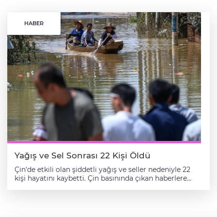
HABER
Yağış ve Sel Sonrası 22 Kişi Öldü
Çin'de etkili olan şiddetli yağış ve seller nedeniyle 22
kişi hayatını kaybetti. Çin basınında çıkan haberlere
göre, şiddetli yağışlar, ülkenin çeşitli bölgelerini etkisi
altına aldı. Ülkenin güneyindeki Hunan eyaletinde
meydana gelen sellerde 5 kişi öldü, 11 kişi kayboldu.
Arama kurtarma çalışmalarının sürdüğü bölgede 19