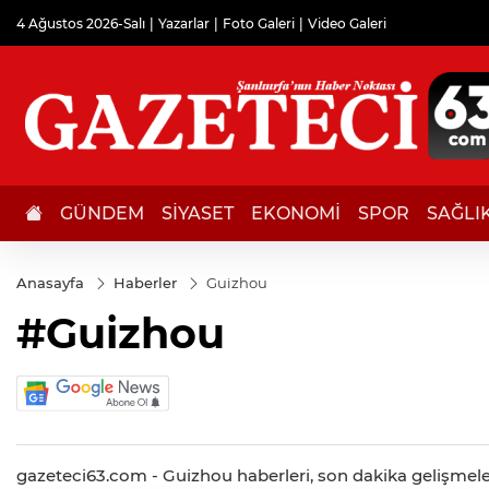
4 Ağustos 2026-Salı
Yazarlar
Foto Galeri
Video Galeri
GÜNDEM
SİYASET
EKONOMİ
SPOR
SAĞLI
Anasayfa
Haberler
Guizhou
#Guizhou
gazeteci63.com - Guizhou haberleri, son dakika gelişmeleri