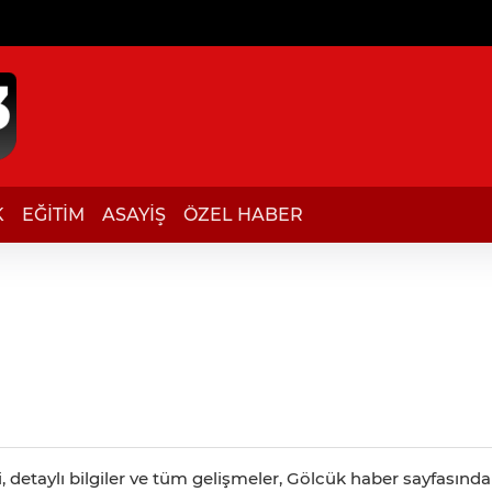
K
EĞİTİM
ASAYİŞ
ÖZEL HABER
detaylı bilgiler ve tüm gelişmeler, Gölcük haber sayfasında c