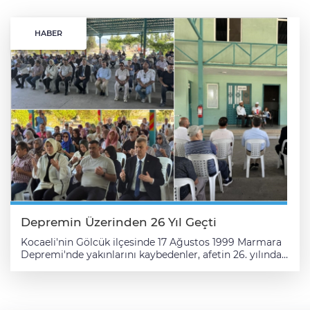
HABER
Depremin Üzerinden 26 Yıl Geçti
Kocaeli'nin Gölcük ilçesinde 17 Ağustos 1999 Marmara
Depremi'nde yakınlarını kaybedenler, afetin 26. yılında
mezarlık ziyareti gerçekleştirdi. Saraylı Mahallesi'ndeki
17 Ağustos Mezarlığı'na sabahın erken saatlerinde
gelenler, 26 yıl önce depremde kaybettikleri
yakınlarının mezarlarını ziyaret etti. Gölcük Belediyesi