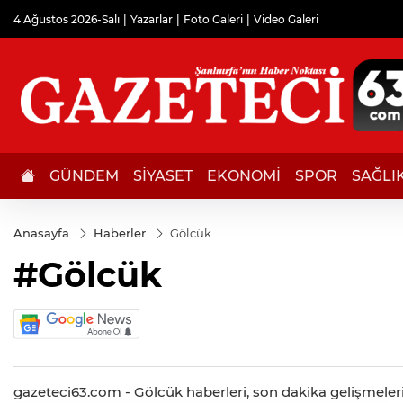
4 Ağustos 2026-Salı
Yazarlar
Foto Galeri
Video Galeri
GÜNDEM
SİYASET
EKONOMİ
SPOR
SAĞLI
Anasayfa
Haberler
Gölcük
#Gölcük
gazeteci63.com - Gölcük haberleri, son dakika gelişmeleri, 