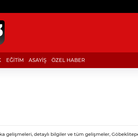
K
EĞİTİM
ASAYİŞ
ÖZEL HABER
ı
a gelişmeleri, detaylı bilgiler ve tüm gelişmeler, Göbeklite