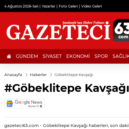
4 Ağustos 2026-Salı
Yazarlar
Foto Galeri
Video Galeri
GÜNDEM
SİYASET
EKONOMİ
SPOR
SAĞLI
Anasayfa
Haberler
Göbeklitepe Kavşağı
#Göbeklitepe Kavşağ
gazeteci63.com - Göbeklitepe Kavşağı haberleri, son dakik