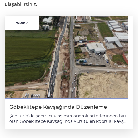
ulaşabilirsiniz.
HABER
Göbeklitepe Kavşağında Düzenleme
Şanlıurfa’da şehir içi ulaşımın önemli arterlerinden biri
olan Göbeklitepe Kavşağı’nda yürütülen köprülü kavşak
yapım çalışmaları sırasında yaşanan trafik yoğunluğu,
alınan yeni tedbirlerle çözüme kavuşturuldu. Mardin