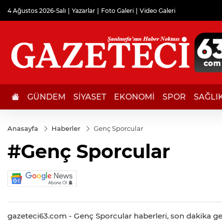
4 Ağustos 2026-Salı
Yazarlar
Foto Galeri
Video Galeri
GÜNDEM
SİYASET
EKONOMİ
SPOR
SAĞLI
Anasayfa
Haberler
Genç Sporcular
#Genç Sporcular
gazeteci63.com - Genç Sporcular haberleri, son dakika geli