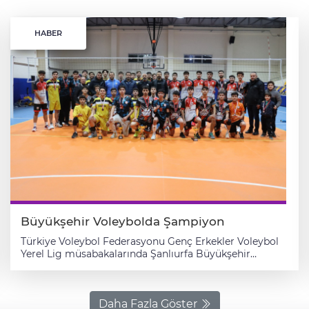
HABER
Büyükşehir Voleybolda Şampiyon
Türkiye Voleybol Federasyonu Genç Erkekler Voleybol
Yerel Lig müsabakalarında Şanlıurfa Büyükşehir
Belediyesi önemli bir başarıya imza attı. Genç Erkekler
Voleybol B Takımı il birincisi olurken, A Takımı ise ligi
ikinci sırada tamamladı. Mehmetçik Spor Salonu’nda
oynanan karşılaşmalarda Büyükşehir Belediyesi A
Daha Fazla Göster