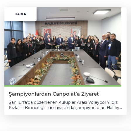
HABER
Şampiyonlardan Canpolat’a Ziyaret
Şanlıurfa’da düzenlenen Kulüpler Arası Voleybol Yıldız
Kızlar İl Birinciliği Turnuvası’nda şampiyon olan Haliliye
Belediyespor Yıldız Kızlar Voleybol Takımı, Haliliye
Belediye Başkanı Mehmet Canpolat’ı ziyaret etti.
Ziyarette, salon sporlarının önemi, gençlerin spora
yönlendirilmesi ve voleybol branşında elde edilen