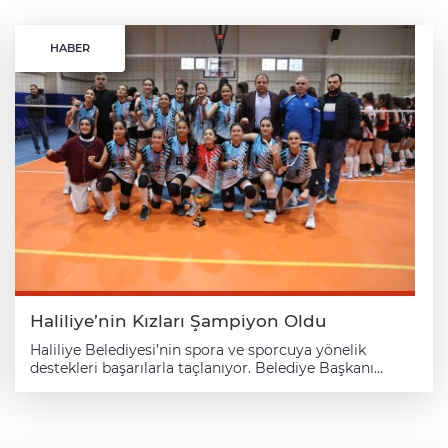
HABER
Haliliye’nin Kızları Şampiyon Oldu
Haliliye Belediyesi’nin spora ve sporcuya yönelik
destekleri başarılarla taçlanıyor. Belediye Başkanı
Mehmet Canpolat’ın talimatlarıyla gençlerin sporla
buluşması amacıyla düzenlenen kurslar, meyvelerini
vermeye devam ediyor. Bu kapsamda Haliliye
Belediyespor Voleybol Takımı, Yıldız Kızlar İl Birinciliği