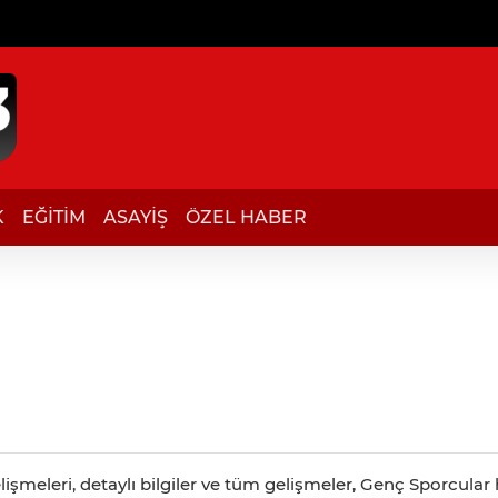
K
EĞİTİM
ASAYİŞ
ÖZEL HABER
şmeleri, detaylı bilgiler ve tüm gelişmeler, Genç Sporcular h