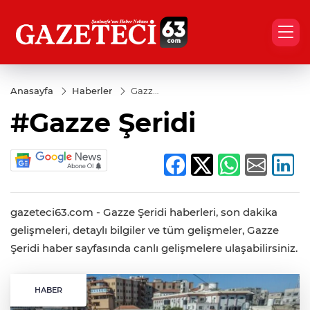
Anasayfa
Haberler
Gazze
Şeridi
#Gazze Şeridi
gazeteci63.com - Gazze Şeridi haberleri, son dakika
gelişmeleri, detaylı bilgiler ve tüm gelişmeler, Gazze
Şeridi haber sayfasında canlı gelişmelere ulaşabilirsiniz.
HABER