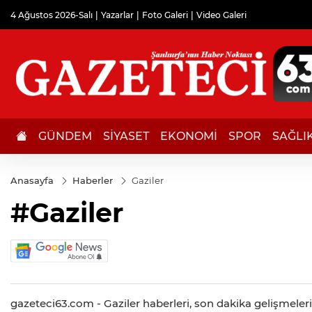
4 Ağustos 2026-Salı
Yazarlar
Foto Galeri
Video Galeri
GÜNDEM
SİYASET
EKONOMİ
SPOR
SAĞLI
Anasayfa
Haberler
Gaziler
#Gaziler
gazeteci63.com - Gaziler haberleri, son dakika gelişmeleri, 