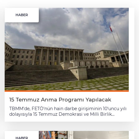
HABER
15 Temmuz Anma Programı Yapılacak
TBMM'de, FETÖ'nün hain darbe girişiminin 10'uncu yılı
dolayısıyla 15 Temmuz Demokrasi ve Milli Birlik
Günü'nde anma programı gerçekleştirilecek. Meclis
Başkanlığından yapılan açıklamaya göre, FETÖ'nün
hain darbe girişiminin 10'uncu yılı dolayısıyla milli
iradenin sembolü TBMM çatısı altında 15 Temmuz
HABER