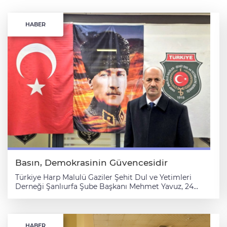
HABER
Basın, Demokrasinin Güvencesidir
Türkiye Harp Malulü Gaziler Şehit Dul ve Yetimleri
Derneği Şanlıurfa Şube Başkanı Mehmet Yavuz, 24
Temmuz Gazeteciler ve Basın Özgürlüğü için Mücadele
Günü dolayısıyla bir açıklama yayımladı. Başkan Yavuz,
açıklamasında şu ifadelere yer verdi: “Toplumun doğru,
tarafsız ve hızlı bilgiye ulaşabilmesi açısından basının
HABER