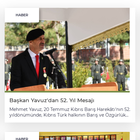
HABER
Başkan Yavuz'dan 52. Yıl Mesajı
Mehmet Yavuz, 20 Temmuz Kıbrıs Barış Harekâtı'nın 52.
yıldönümünde, Kıbrıs Türk halkının Barış ve Özgürlük
Bayramı'nı kutlayarak, şehitleri rahmetle anarken,
gazilere minnet ve saygılarını sundu. Başkan Yavuz'dan
Kıbrıs Barış Harekâtı'nın 52. yıldönümü mesajı Türkiye
Harp Malulü Gaziler Şehit Dul ve Yetimleri Derneği
HABER