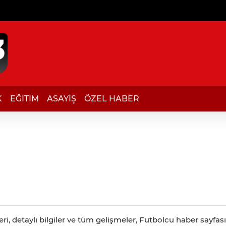
K
EĞİTİM
ASAYİŞ
ÖZEL HABER
, detaylı bilgiler ve tüm gelişmeler, Futbolcu haber sayfasın