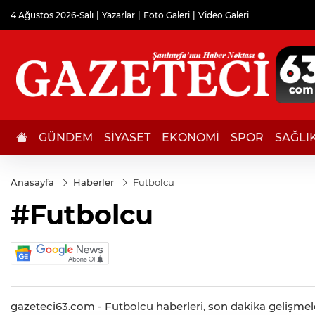
4 Ağustos 2026-Salı
Yazarlar
Foto Galeri
Video Galeri
GÜNDEM
SİYASET
EKONOMİ
SPOR
SAĞLI
Anasayfa
Haberler
Futbolcu
#Futbolcu
gazeteci63.com - Futbolcu haberleri, son dakika gelişmeleri