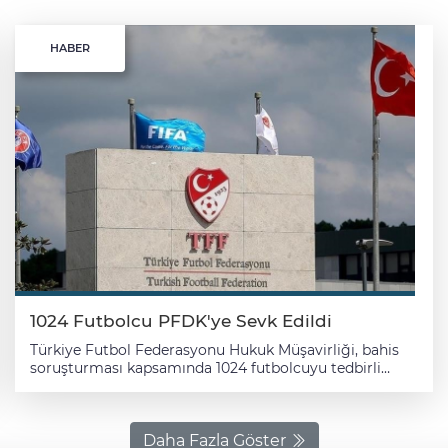
HABER
1024 Futbolcu PFDK'ye Sevk Edildi
Türkiye Futbol Federasyonu Hukuk Müşavirliği, bahis
soruşturması kapsamında 1024 futbolcuyu tedbirli
olarak Profesyonel Futbol Disiplin Kuruluna (PFDK)
sevk etti. TFF'den yapılan açıklamada, Trendyol Süper
Lig'den 27, Trendyol 1. Lig'den 77, Nesine 2. Lig'den 282,
Nesine 3. Lig'den 629 futbolcu ile 9 profesyonel oyuncu
Daha Fazla Göster