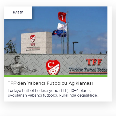
HABER
TFF'den Yabancı Futbolcu Açıklaması
Türkiye Futbol Federasyonu (TFF), 10+4 olarak
uygulanan yabancı futbolcu kuralında değişikliğe
gidilmeyeceğini duyurdu. Federasyonun internet
sitesinden konuyla ilgili yayımlanan açıklamada, şu
ifadelere yer verildi: "Son günlerde kamuoyunda sıkça
tartışılan Trendyol Süper Lig'de 2026-2027 sezonunda