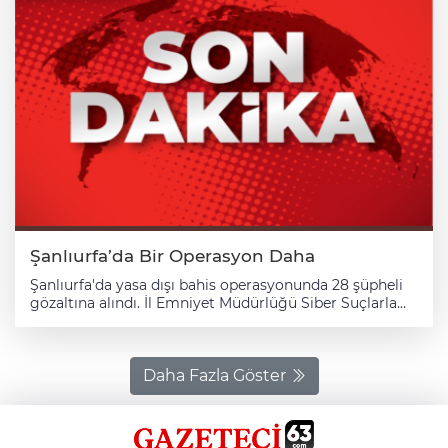
Şanlıurfa’da Bir Operasyon Daha
Şanlıurfa'da yasa dışı bahis operasyonunda 28 şüpheli
gözaltına alındı. İl Emniyet Müdürlüğü Siber Suçlarla
Mücadele ekipleri, Şanlıurfa Cumhuriyet Başsavcılığı
koordinesinde, yasa dışı bahis oynayanlara yönelik
çalışma gerçekleştirdi. 6 ay süren teknik ve fiziki takip
sonucunda, şüphelilerin yasa dışı bahis siteleri
Daha Fazla Göster
üzerinden yaklaşık 382 milyon liralık işlem yaptıkları
tespit edildi. Belirlenen adreslere düzenlenen eş
zamanlı operasyonda 28 şüpheli yakalandı. Adreslerde
yapılan aramalarda, 64 cep telefonu, 61 sim kart, 6 hard