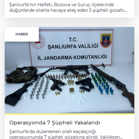
Şanlıurfa'nın Halfeti, Bozova ve Suruç ilçelerinde
düğünlerde silahla havaya ateş eden 5 şüpheli gözaltına
alındı. Valilikten yapılan açıklamaya göre, İl Jandarma
Komutanlığı ekiplerince, yasa dışı ve ruhsatsız
silahlanmayla mücadele kapsamında Halfeti, Bozova ve
Suruç ilçelerindeki düğünlerde havaya ateş edilmesine
HABER
yönelik çalışma başlatıldı. İlçe Jandarma Komutanlığı
ekiplerinin katılımıyla belirlenen 7 adrese düzenlenen
operasyonda 5 şüpheli gözaltına alındı. Adreslerde
yapılan aramada, 6 tabanca, 3 av tüfeği, 7 şarjör, tüfek
dürbünü ile 958 farklı çap ve ebatlarda fişek ele
geçirildi. Şüphelilerin jandarmadaki işlemleri devam
ediyor.
Operasyonda 7 Şüpheli Yakalandı
Şanlıurfa'da düzenlenen silah kaçakçılığı
operasyonunda 7 şüpheli gözaltına alındı. Valilikten