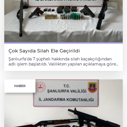
Çok Sayıda Silah Ele Geçirildi
Şanlıurfa'da 7 şüpheli hakkında silah kaçakçılığından
adli işlem başlatıldı. Valilikten yapılan açıklamaya göre,
İl Jandarma Komutanlığı tarafından yasa dışı ve
ruhsatsız silahlanmayla mücadele kapsamında çalışma
yapıldı. Ekiplerce, 8-9 ocak tarihlerinde Siverek, Halfeti
ve Birecik ilçelerinde yapılan denetimlerde 3 ruhsatsız
HABER
tabanca, 3 ruhsatsız av tüfeği, 64 fişek ve 7 şarjör ele
geçirildi. 7 şüpheli hakkında adli işlem başlatıldı.