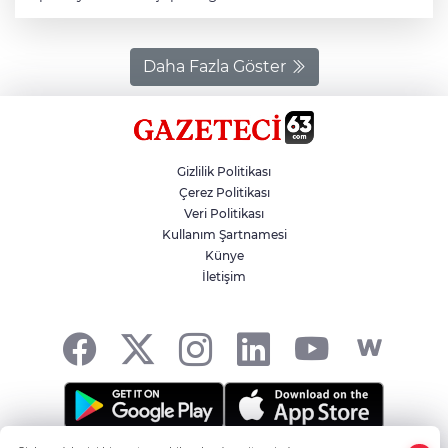
yapılan açıklamaya göre, İl Jandarma Komutanlığı
ekiplerince, "yasa dışı ve ruhsatsız silahlanmayla
mücadele" kapsamında Birecik ve Suruç ilçelerinde
silah kaçakçılarının yakalanmasına yönelik çalışma
Daha Fazla Göster
başlatıldı. İlçe Jandarma Komutanlığı ekiplerinin de
katılımıyla belirlenen adreslerde yapılan aramalarda, 1
piyade tüfeği, 6 av tüfeği, 3 tabanca, 590 farklı çap ve
ebatlarda fişek ile çok sayıda şarjör, kesici alet ve
hücum yeleği ele geçirildi, 7 şüpheli gözaltına alındı.
Gizlilik Politikası
Şüphelilerin jandarmadaki işlemleri devam ediyor.
Çerez Politikası
Veri Politikası
Kullanım Şartnamesi
Künye
İletişim