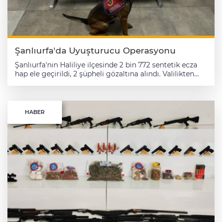
Şanlıurfa'da Uyuşturucu Operasyonu
Şanlıurfa'nın Haliliye ilçesinde 2 bin 772 sentetik ecza
hap ele geçirildi, 2 şüpheli gözaltına alındı. Valilikten
yapılan açıklamaya göre, İl Jandarma Komutanlığı
ekipleri tarafından narkotik suçlarla mücadele
kapsamında çalışma yapıldı. Uyuşturucu ve uyarıcı
madde ticareti yaptıkları belirlenen şüphelilerin
HABER
adreslerine yapılan operasyonda, 2 bin 772 sentetik
ecza hap, 5 fişek, ruhsatsız tabanca ve şarjör ele
geçirildi. Gözaltına alınan 2 zanlı işlemleri için jandarma
komutanlığına götürüldü.