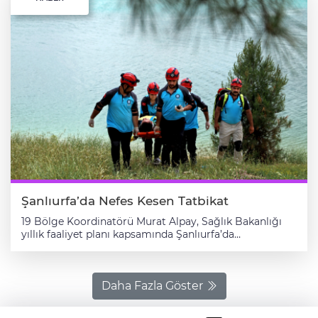
Şanlıurfa’da Nefes Kesen Tatbikat
19 Bölge Koordinatörü Murat Alpay, Sağlık Bakanlığı
yıllık faaliyet planı kapsamında Şanlıurfa’da
gerçekleştirilen medikal kurtarma eğitimi tatbikatına
ilişkin açıklamalarda bulundu. Bozova ilçesine bağlı
Çatak Mahallesi’nde düzenlenen tatbikatta feribot
kazası senaryosu canlandırıldı. Senaryo kapsamında
Daha Fazla Göster
toplam 6 yaralının bulunduğu değerlendirilirken,
yaralılardan 5’i kırmızı kod, 1’i ise yeşil kod olarak