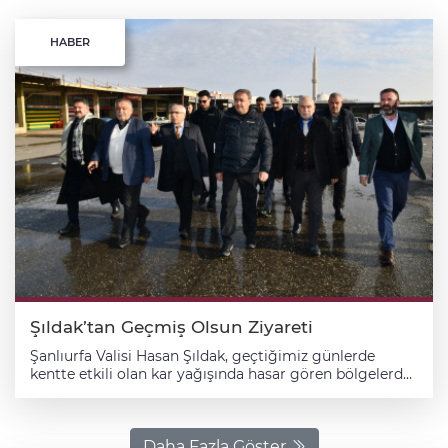
HABER
Şıldak’tan Geçmiş Olsun Ziyareti
Şanlıurfa Valisi Hasan Şıldak, geçtiğimiz günlerde
kentte etkili olan kar yağışında hasar gören bölgelerde
incelemelerde bulundu. Vali Hasan Şıldak, kent
merkezinde kar yağışından kaynaklı hasar gören İmam
Keskin Buğday Pazarı, Meyve ve Sebze Hali ile Şireciler
ve Fıstıkçılar Hali esnafını ziyaret ederek, dükkanlardaki
Daha Fazla Göster