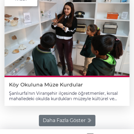
Köy Okuluna Müze Kurdular
Şanlıurfa'nın Viranşehir ilçesinde öğretmenler, kırsal
mahalledeki okulda kurdukları müzeyle kültürel ve
teknolojik mirası öğrencilerle buluşturdu. İlçe
merkezine yaklaşık 110 kilometre uzaklıktaki Karatepe
İlkokulu/Ortaokulu öğretmenleri, bir süre önce okul
bünyesinde müze oluşturma kararı aldı. Öğretmenler
Daha Fazla Göster
ve öğrencilerin katkılarıyla geçen yıl oluşturulan
müzede, geçmişte kullanılan ve bugün nostaljiye