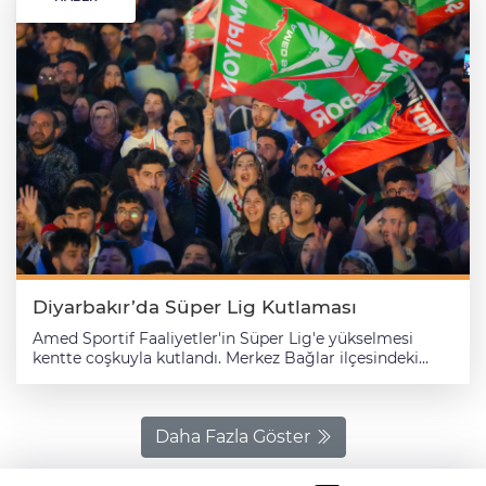
Diyarbakır’da Süper Lig Kutlaması
Amed Sportif Faaliyetler'in Süper Lig'e yükselmesi
kentte coşkuyla kutlandı. Merkez Bağlar ilçesindeki
Nevruz Parkı'nda düzenlenen "Kupa Töreni ve
Şampiyonluk Kutlaması" programına kulüp yöneticileri,
teknik heyet ve futbolcular takım otobüsüyle geldi.
Kulüp yöneticileri, teknik ekip ve futbolcular, kırmızı
Daha Fazla Göster
halıda yürüyerek alana girdi. Havai fişek ve ışık
gösterileri yapılan etkinlikte, sanatçılar sahne aldı. Alanı