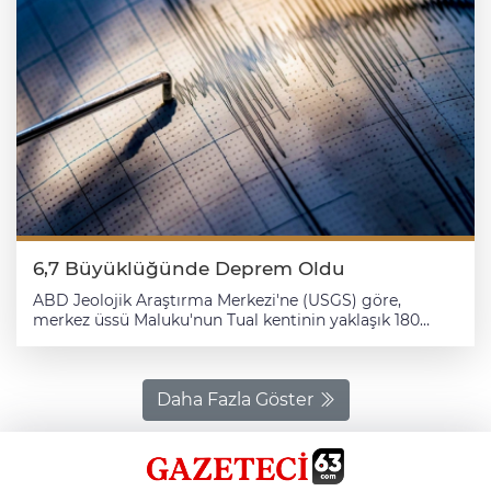
6,7 Büyüklüğünde Deprem Oldu
ABD Jeolojik Araştırma Merkezi'ne (USGS) göre,
merkez üssü Maluku'nun Tual kentinin yaklaşık 180
kilometre güneybatısında olan deprem, yaklaşık 65,7
kilometre derinlikte kaydedildi. USGS'ye göre 6,7
büyüklüğündeki depremde, henüz can veya mal kaybı
bildirilmedi. Depremin ardından tsunami uyarısı
Daha Fazla Göster
yapılmadı.