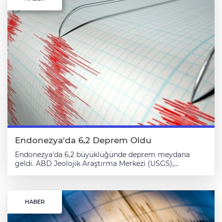
Endonezya'da 6,2 Deprem Oldu
Endonezya'da 6,2 büyüklüğünde deprem meydana
geldi. ABD Jeolojik Araştırma Merkezi (USGS),
depremin merkez üssünün, Tobelo bölgesinin batısında
58 kilometre açıkta olduğunu duyurdu. Açıklamada, 6,2
büyüklüğündeki depremin 120,9 kilometre derinlikte
kaydedildiği belirtildi. Depreme ilişkin henüz can ya da
HABER
mal kaybı bildirilmezken tsunami uyarısı da verilmedi.